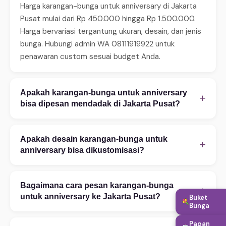
Harga karangan-bunga untuk anniversary di Jakarta
Pusat mulai dari Rp 450.000 hingga Rp 1.500.000.
Harga bervariasi tergantung ukuran, desain, dan jenis
bunga. Hubungi admin WA 08111919922 untuk
penawaran custom sesuai budget Anda.
Apakah karangan-bunga untuk anniversary
+
bisa dipesan mendadak di Jakarta Pusat?
Ya, WinnerFleur menerima pesanan mendadak 24 jam.
Untuk same-day delivery (2–4 jam), pastikan order
Apakah desain karangan-bunga untuk
+
sebelum jam 14:00. Tersedia juga layanan express 2–
anniversary bisa dikustomisasi?
4 jam untuk area tertentu. Hubungi WA untuk
Tentu! Kami melayani kustomisasi penuh — mulai
konfirmasi ketersediaan.
warna bunga, ukuran rangkaian, teks ucapan, hingga
Bagaimana cara pesan karangan-bunga
+
penambahan aksesoris. Konsultasi desain gratis via
untuk anniversary ke Jakarta Pusat?
Buket
Bunga
WhatsApp 08111919922. Foto referensi sangat
Pesan mudah via WhatsApp 08111919922: (1)
membantu proses kustomisasi.
Papan