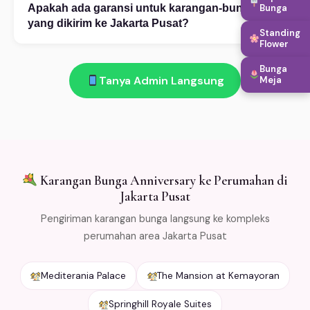
Ceritakan kebutuhan Anda — kategori, occasion,
Bunga
Apakah ada garansi untuk karangan-bunga
+
budget, dan alamat tujuan di Jakarta Pusat. (2) Pilih
yang dikirim ke Jakarta Pusat?
Standing
desain dari katalog atau custom. (3) Konfirmasi
Flower
Ada! Garansi segar 100%: bunga layu atau rusak saat
pembayaran. (4) Bunga dikirim sesuai jadwal. Buka 24
diterima di Jakarta Pusat → kami ganti gratis. Salah
Bunga
jam!
Tanya Admin Langsung
Meja
kirim → refund penuh. Kami kemas bunga dengan cold
packaging khusus agar tetap segar selama
pengiriman. Free ongkir min Rp 500.000 untuk area
Jabodetabek.
Karangan Bunga Anniversary ke Perumahan di
Jakarta Pusat
Pengiriman karangan bunga langsung ke kompleks
perumahan area Jakarta Pusat
Mediterania Palace
The Mansion at Kemayoran
Springhill Royale Suites