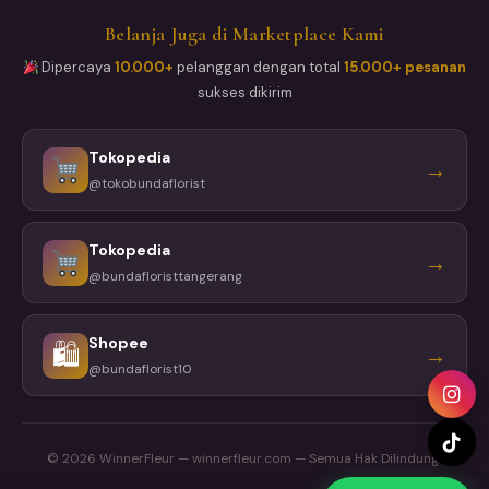
Belanja Juga di Marketplace Kami
Dipercaya
10.000+
pelanggan dengan total
15.000+ pesanan
sukses dikirim
Tokopedia
→
@tokobundaflorist
Tokopedia
→
@bundafloristtangerang
Shopee
🛍
→
@bundaflorist10
© 2026 WinnerFleur — winnerfleur.com — Semua Hak Dilindungi