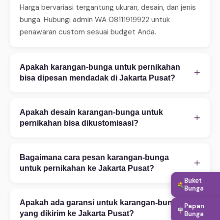
Harga bervariasi tergantung ukuran, desain, dan jenis
bunga. Hubungi admin WA 08111919922 untuk
penawaran custom sesuai budget Anda.
Apakah karangan-bunga untuk pernikahan
+
bisa dipesan mendadak di Jakarta Pusat?
Ya, WinnerFleur menerima pesanan mendadak 24 jam.
Untuk same-day delivery (2–4 jam), pastikan order
Apakah desain karangan-bunga untuk
+
sebelum jam 14:00. Tersedia juga layanan express 2–
pernikahan bisa dikustomisasi?
4 jam untuk area tertentu. Hubungi WA untuk
Tentu! Kami melayani kustomisasi penuh — mulai
konfirmasi ketersediaan.
warna bunga, ukuran rangkaian, teks ucapan, hingga
Bagaimana cara pesan karangan-bunga
+
penambahan aksesoris. Konsultasi desain gratis via
untuk pernikahan ke Jakarta Pusat?
WhatsApp 08111919922. Foto referensi sangat
Buket
Pesan mudah via WhatsApp 08111919922: (1)
Bunga
membantu proses kustomisasi.
Ceritakan kebutuhan Anda — kategori, occasion,
Apakah ada garansi untuk karangan-bunga
Papan
+
budget, dan alamat tujuan di Jakarta Pusat. (2) Pilih
yang dikirim ke Jakarta Pusat?
Bunga