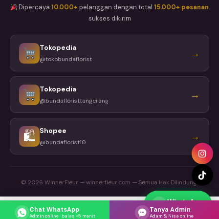
Dipercaya
10.000+
pelanggan dengan total
15.000+ pesanan
sukses dikirim
Tokopedia
→
@tokobundaflorist
Tokopedia
→
@bundafloristtangerang
Shopee
🛍
→
@bundaflorist10
© 2026 WinnerFleur — winnerfleur.com — Semua Hak Dilindungi
WhatsApp
Respons cepat
Chat WhatsApp
Tanya Admin
Admin online · balas <5 menit
Adam & Nisa online