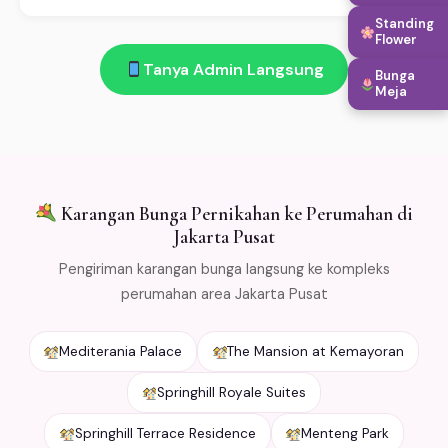
desain dari katalog atau custom. (3) Konfirmasi
Standing
Ada! Garansi segar 100%: bunga layu atau rusak saat
pembayaran. (4) Bunga dikirim sesuai jadwal. Buka 24
Flower
diterima di Jakarta Pusat → kami ganti gratis. Salah
jam!
Tanya Admin Langsung
Bunga
kirim → refund penuh. Kami kemas bunga dengan cold
Meja
packaging khusus agar tetap segar selama
pengiriman. Free ongkir min Rp 500.000 untuk area
Jabodetabek.
Karangan Bunga Pernikahan ke Perumahan di
Jakarta Pusat
Pengiriman karangan bunga langsung ke kompleks
perumahan area Jakarta Pusat
Mediterania Palace
The Mansion at Kemayoran
Springhill Royale Suites
Springhill Terrace Residence
Menteng Park