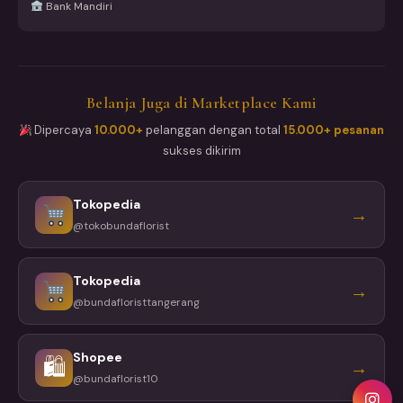
Bank Mandiri
Belanja Juga di Marketplace Kami
Dipercaya
10.000+
pelanggan dengan total
15.000+ pesanan
sukses dikirim
Tokopedia
→
@tokobundaflorist
Tokopedia
→
@bundafloristtangerang
Shopee
🛍
→
@bundaflorist10