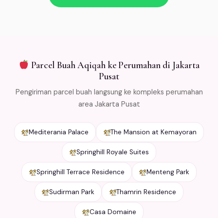
packaging khusus agar tetap segar selama
pengiriman. Free ongkir min Rp 500.000 untuk area
Jabodetabek.
Parcel Buah Aqiqah ke Perumahan di Jakarta
Pusat
Pengiriman parcel buah langsung ke kompleks perumahan
area Jakarta Pusat
Mediterania Palace
The Mansion at Kemayoran
Springhill Royale Suites
Springhill Terrace Residence
Menteng Park
Sudirman Park
Thamrin Residence
Casa Domaine