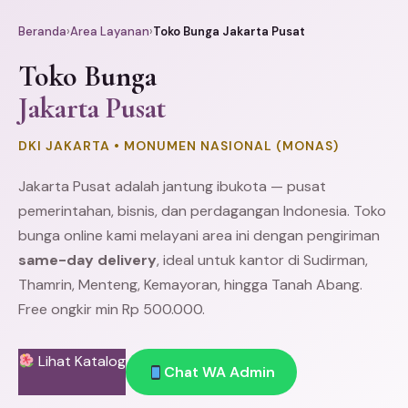
Beranda
›
Area Layanan
›
Toko Bunga Jakarta Pusat
Toko Bunga
Jakarta Pusat
DKI JAKARTA • MONUMEN NASIONAL (MONAS)
Jakarta Pusat adalah jantung ibukota — pusat
pemerintahan, bisnis, dan perdagangan Indonesia. Toko
bunga online kami melayani area ini dengan pengiriman
same-day delivery
, ideal untuk kantor di
Sudirman
,
Thamrin
,
Menteng
, Kemayoran, hingga
Tanah Abang
.
Free ongkir min Rp 500.000.
Lihat Katalog
Chat WA Admin