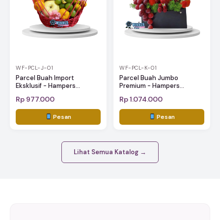
WF-PCL-J-01
WF-PCL-K-01
Parcel Buah Import
Parcel Buah Jumbo
Eksklusif - Hampers...
Premium - Hampers...
Rp 977.000
Rp 1.074.000
Pesan
Pesan
Lihat Semua Katalog →