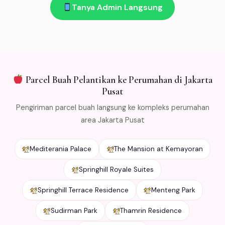
jam!
Tanya Admin Langsung
kirim → refund penuh. Kami kemas bunga dengan cold
packaging khusus agar tetap segar selama
pengiriman. Free ongkir min Rp 500.000 untuk area
Jabodetabek.
Parcel Buah Pelantikan ke Perumahan di Jakarta
Pusat
Pengiriman parcel buah langsung ke kompleks perumahan
area Jakarta Pusat
Mediterania Palace
The Mansion at Kemayoran
Springhill Royale Suites
Springhill Terrace Residence
Menteng Park
Sudirman Park
Thamrin Residence