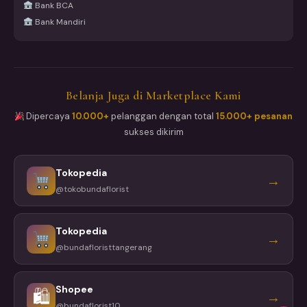
Bank BCA
Bank Mandiri
Belanja Juga di Marketplace Kami
Dipercaya
10.000+
pelanggan dengan total
15.000+ pesanan
sukses dikirim
Tokopedia
→
@tokobundaflorist
Tokopedia
→
@bundafloristtangerang
Shopee
🛍
→
@bundaflorist10