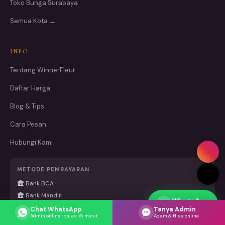
Toko Bunga Surabaya
Semua Kota →
INFO
Tentang WinnerFleur
Daftar Harga
Blog & Tips
Cara Pesan
Hubungi Kami
METODE PEMBAYARAN
Bank BCA
Bank Mandiri
WhatsApp
Respons cepat
Chat WhatsApp
Tanya Admin
Admin online · balas <5 menit
Adam & Nisa online