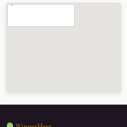
WinnerFleur