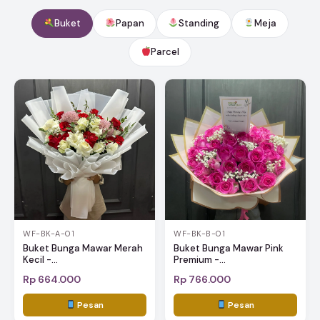
Buket
Papan
Standing
Meja
Parcel
WF-BK-A-01
WF-BK-B-01
Buket Bunga Mawar Merah
Buket Bunga Mawar Pink
Kecil -...
Premium -...
Rp 664.000
Rp 766.000
Pesan
Pesan