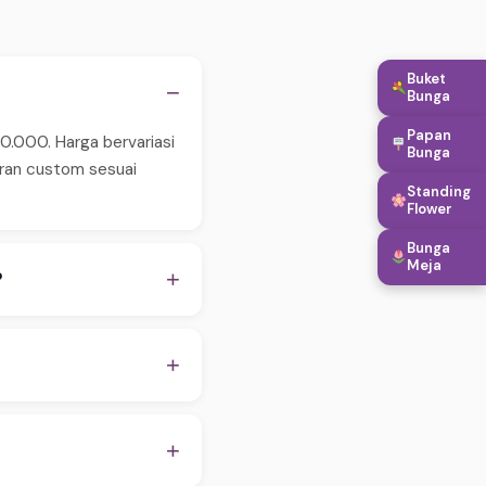
Buket
−
Bunga
Papan
0.000. Harga bervariasi
Bunga
aran custom sesuai
Standing
Flower
Bunga
Meja
+
?
 pastikan order
WA untuk konfirmasi
+
apan, hingga penambahan
embantu proses
+