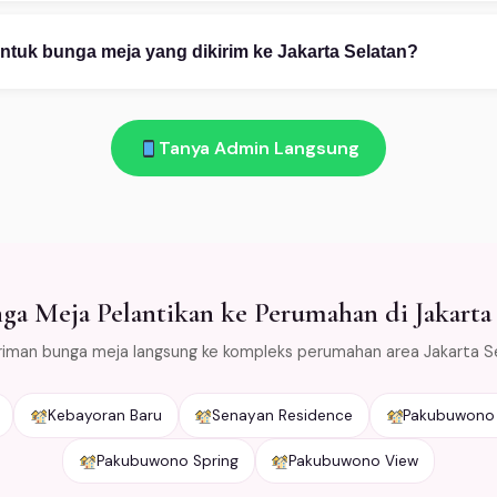
pp 08111919922: (1) Ceritakan kebutuhan Anda — kategori, occas
n. (2) Pilih desain dari katalog atau custom. (3) Konfirmasi pembay
ntuk bunga meja yang dikirim ke Jakarta Selatan?
am!
 bunga layu atau rusak saat diterima di Jakarta Selatan → kami ga
emas bunga dengan cold packaging khusus agar tetap segar sela
Tanya Admin Langsung
untuk area Jabodetabek.
a Meja Pelantikan ke Perumahan di Jakarta 
riman bunga meja langsung ke kompleks perumahan area Jakarta S
Kebayoran Baru
Senayan Residence
Pakubuwono
Pakubuwono Spring
Pakubuwono View