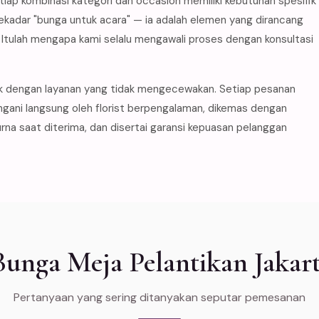
iap kombinasi kategori dan occasion memiliki kebutuhan spesifik
ekadar "bunga untuk acara" — ia adalah elemen yang dirancang
tulah mengapa kami selalu mengawali proses dengan konsultasi
k dengan layanan yang tidak mengecewakan. Setiap pesanan
angani langsung oleh florist berpengalaman, dikemas dengan
na saat diterima, dan disertai garansi kepuasan pelanggan
nga Meja Pelantikan Jakart
Pertanyaan yang sering ditanyakan seputar pemesanan