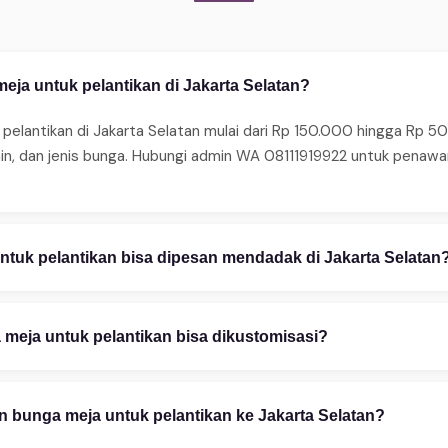
eja untuk pelantikan di Jakarta Selatan?
pelantikan di Jakarta Selatan mulai dari Rp 150.000 hingga Rp 50
ain, dan jenis bunga. Hubungi admin WA 08111919922 untuk penaw
tuk pelantikan bisa dipesan mendadak di Jakarta Selatan
ma pesanan mendadak 24 jam. Untuk same-day delivery (2–4 jam),
edia juga layanan express 2–4 jam untuk area tertentu. Hubungi 
meja untuk pelantikan bisa dikustomisasi?
stomisasi penuh — mulai warna bunga, ukuran rangkaian, teks uc
esain gratis via WhatsApp 08111919922. Foto referensi sangat m
 bunga meja untuk pelantikan ke Jakarta Selatan?