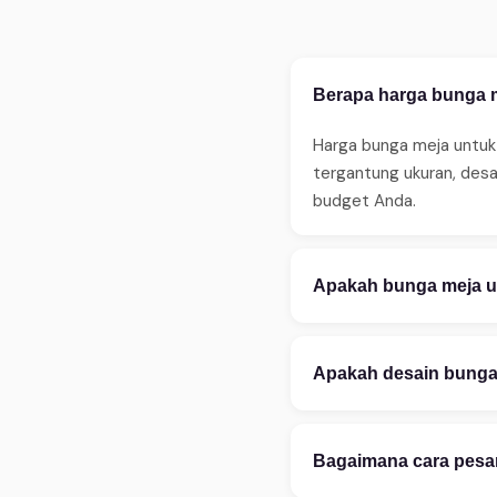
Berapa harga bunga m
Harga bunga meja untuk 
tergantung ukuran, des
budget Anda.
Apakah bunga meja un
Ya, WinnerFleur meneri
sebelum jam 14:00. Ters
Apakah desain bunga 
ketersediaan.
Tentu! Kami melayani ku
aksesoris. Konsultasi d
Bagaimana cara pesan
kustomisasi.