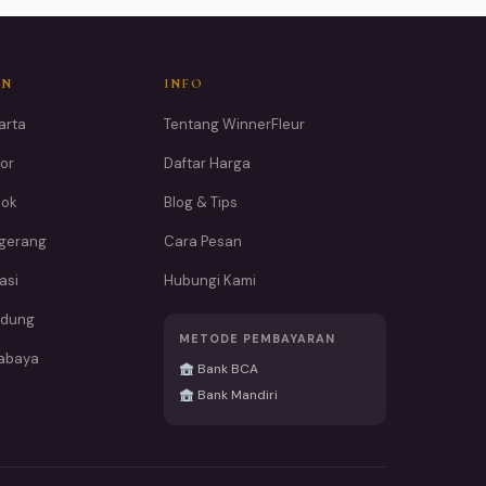
AN
INFO
arta
Tentang WinnerFleur
or
Daftar Harga
pok
Blog & Tips
ngerang
Cara Pesan
asi
Hubungi Kami
ndung
METODE PEMBAYARAN
rabaya
Bank BCA
Bank Mandiri