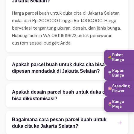
Jakarta Selatan?
Harga parcel buah untuk duka cita di Jakarta Selatan
mulai dari Rp 200.000 hingga Rp 1.000.000. Harga
bervariasi tergantung ukuran, desain, dan jenis bunga.
Hubungi admin WA 08111919922 untuk penawaran
custom sesuai budget Anda.
Buket
Bunga
Apakah parcel buah untuk duka cita bisa
+
Papan
dipesan mendadak di Jakarta Selatan?
Bunga
Ya, WinnerFleur menerima pesanan mendadak 24 jam.
Standing
Untuk same-day delivery (2–4 jam), pastikan order
Flower
Apakah desain parcel buah untuk duka cita
+
sebelum jam 14:00. Tersedia juga layanan express 2–
bisa dikustomisasi?
Bunga
4 jam untuk area tertentu. Hubungi WA untuk
Meja
Tentu! Kami melayani kustomisasi penuh — mulai
konfirmasi ketersediaan.
warna bunga, ukuran rangkaian, teks ucapan, hingga
Bagaimana cara pesan parcel buah untuk
+
penambahan aksesoris. Konsultasi desain gratis via
duka cita ke Jakarta Selatan?
WhatsApp 08111919922. Foto referensi sangat