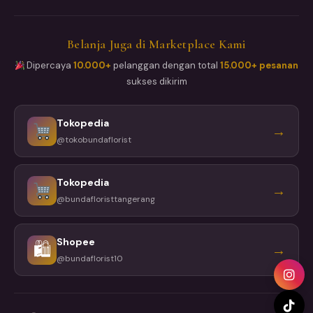
Belanja Juga di Marketplace Kami
Dipercaya
10.000+
pelanggan dengan total
15.000+ pesanan
sukses dikirim
Tokopedia
→
@tokobundaflorist
Tokopedia
→
@bundafloristtangerang
Shopee
🛍
→
@bundaflorist10