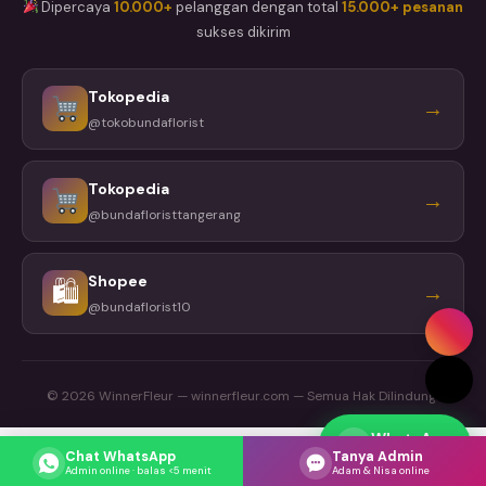
Dipercaya
10.000+
pelanggan dengan total
15.000+ pesanan
sukses dikirim
Tokopedia
→
@tokobundaflorist
Tokopedia
→
@bundafloristtangerang
Shopee
🛍
→
@bundaflorist10
© 2026 WinnerFleur — winnerfleur.com — Semua Hak Dilindungi
WhatsApp
Respons cepat
Chat WhatsApp
Tanya Admin
Admin online · balas <5 menit
Adam & Nisa online