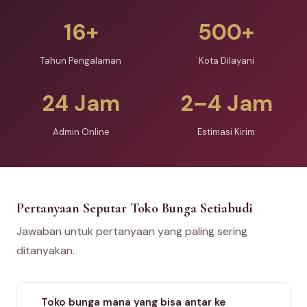
16+
500+
Tahun Pengalaman
Kota Dilayani
24 Jam
2–4 Jam
Admin Online
Estimasi Kirim
Pertanyaan Seputar Toko Bunga Setiabudi
Jawaban untuk pertanyaan yang paling sering
ditanyakan.
Toko bunga mana yang bisa antar ke