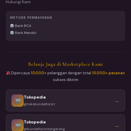
Hubungi Kami
METODE PEMBAYARAN
Bank BCA
Bank Mandiri
Belanja Juga di Marketplace Kami
Dipercaya
10.000+
pelanggan dengan total
15.000+ pesanan
sukses dikirim
Tokopedia
→
@tokobundaflorist
Tokopedia
→
@bundafloristtangerang