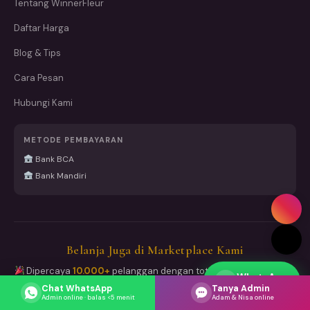
Tentang WinnerFleur
Daftar Harga
Blog & Tips
Cara Pesan
Hubungi Kami
METODE PEMBAYARAN
Bank BCA
Bank Mandiri
Belanja Juga di Marketplace Kami
Dipercaya
10.000+
pelanggan dengan total
15.000+ pesanan
WhatsApp
sukses dikirim
Respons cepat
Chat WhatsApp
Tanya Admin
Admin online · balas <5 menit
Adam & Nisa online