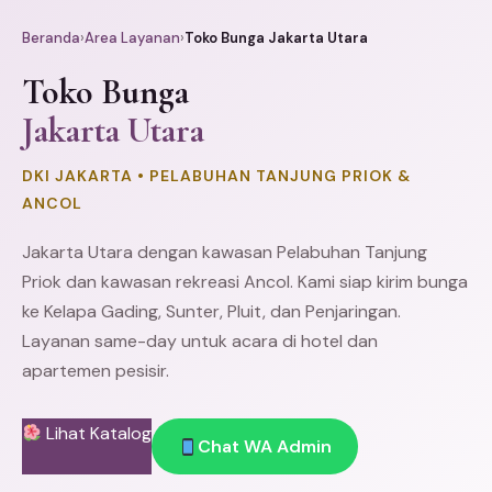
Beranda
›
Area Layanan
›
Toko Bunga Jakarta Utara
Toko Bunga
Jakarta Utara
DKI JAKARTA • PELABUHAN TANJUNG PRIOK &
ANCOL
Jakarta Utara dengan kawasan Pelabuhan
Tanjung
Priok
dan kawasan rekreasi Ancol. Kami siap kirim bunga
ke
Kelapa Gading
,
Sunter
,
Pluit
, dan
Penjaringan
.
Layanan same-day untuk acara di hotel dan
apartemen pesisir.
Lihat Katalog
Chat WA Admin