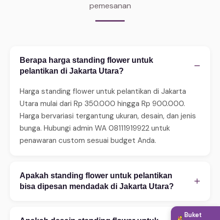
pemesanan
Berapa harga standing flower untuk
−
pelantikan di Jakarta Utara?
Harga standing flower untuk pelantikan di Jakarta
Utara mulai dari Rp 350.000 hingga Rp 900.000.
Harga bervariasi tergantung ukuran, desain, dan jenis
bunga. Hubungi admin WA 08111919922 untuk
penawaran custom sesuai budget Anda.
Apakah standing flower untuk pelantikan
+
bisa dipesan mendadak di Jakarta Utara?
Ya, WinnerFleur menerima pesanan mendadak 24 jam.
Buket
Untuk same-day delivery (2–4 jam), pastikan order