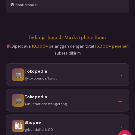
Bank Mandiri
Belanja Juga di Marketplace Kami
Dipercaya
10.000+
pelanggan dengan total
15.000+ pesanan
sukses dikirim
Tokopedia
→
@tokobundaflorist
Tokopedia
→
@bundafloristtangerang
Shopee
🛍
→
@bundaflorist10