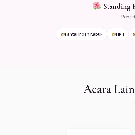
Standing F
Pengir
Pantai Indah Kapuk
PIK 1
Acara Lain