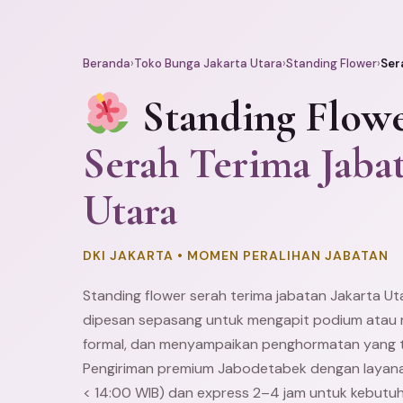
Beranda
›
Toko Bunga Jakarta Utara
›
Standing Flower
›
Ser
Standing Flow
Serah Terima Jabat
Utara
DKI JAKARTA • MOMEN PERALIHAN JABATAN
Standing flower serah terima jabatan Jakarta U
dipesan sepasang untuk mengapit podium atau me
formal, dan menyampaikan penghormatan yang tu
Pengiriman premium Jabodetabek dengan laya
< 14:00 WIB) dan express 2–4 jam untuk kebutuha