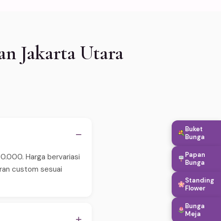
n Jakarta Utara
Buket
−
Bunga
Papan
00.000. Harga bervariasi
Bunga
aran custom sesuai
Standing
Flower
Bunga
Meja
+