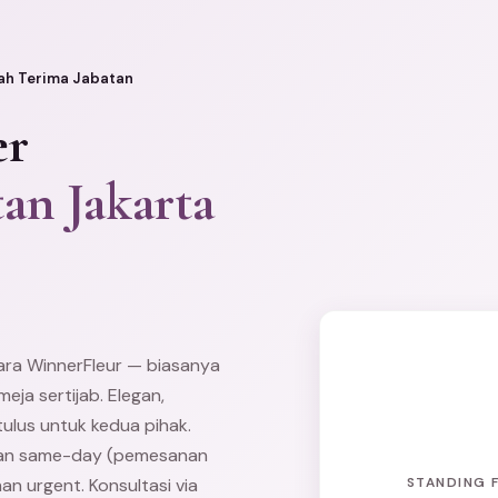
ah Terima Jabatan
er
an Jakarta
tara WinnerFleur — biasanya
ja sertijab. Elegan,
lus untuk kedua pihak.
nan same-day (pemesanan
STANDING 
n urgent. Konsultasi via