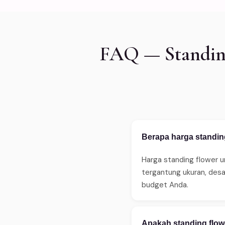
FAQ — Standing
Berapa harga standing
Harga standing flower u
tergantung ukuran, des
budget Anda.
Apakah standing flowe