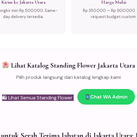
Kirim ke Jakarta Utara
Harga Mulai
ongkir min Rp 500.000. Same-
Rp 350.000 — Rp 900.000. 
day delivery tersedia.
request budget custom.
Lihat Katalog Standing Flower Jakarta Utara
Pilih produk langsung dari katalog lengkap kami
Chat WA Admin
🛍 Lihat Semua Standing Flower
untuk Serah Terima Jabatan di Jakarta Utara