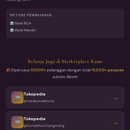
METODE PEMBAYARAN
Bank BCA
Bank Mandiri
Belanja Juga di Marketplace Kami
Dipercaya
10.000+
pelanggan dengan total
15.000+ pesanan
sukses dikirim
Tokopedia
→
@tokobundaflorist
Tokopedia
→
@bundafloristtangerang