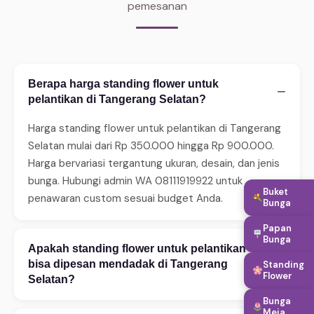
pemesanan
Berapa harga standing flower untuk
−
pelantikan di Tangerang Selatan?
Harga standing flower untuk pelantikan di Tangerang
Selatan mulai dari Rp 350.000 hingga Rp 900.000.
Harga bervariasi tergantung ukuran, desain, dan jenis
bunga. Hubungi admin WA 08111919922 untuk
Buket
penawaran custom sesuai budget Anda.
Bunga
Papan
Bunga
Apakah standing flower untuk pelantikan
+
bisa dipesan mendadak di Tangerang
Standing
Flower
Selatan?
Bunga
Ya, WinnerFleur menerima pesanan mendadak 24 jam.
Meja