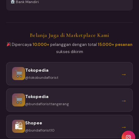
Bank Mandiri
Belanja Juga di Marketplace Kami
Dipercaya
10.000+
pelanggan dengan total
15.000+ pesanan
sukses dikirim
Tokopedia
→
@tokobundaflorist
Tokopedia
→
@bundafloristtangerang
Shopee
🛍
→
@bundaflorist10