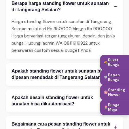
Berapa harga standing flower untuk sunatan
−
di Tangerang Selatan?
Harga standing flower untuk sunatan di Tangerang
Selatan mulai dari Rp 350.000 hingga Rp 900.000.
Harga bervariasi tergantung ukuran, desain, dan jenis
bunga. Hubungi admin WA 08111919922 untuk
penawaran custom sesuai budget Anda.
Buket
Bunga
Apakah standing flower untuk sunatan bisa
+
Papan
dipesan mendadak di Tangerang Selatan?
Bunga
Ya, WinnerFleur menerima pesanan mendadak 24 jam.
Standing
Flower
Untuk same-day delivery (2–4 jam), pastikan order
Apakah desain standing flower untuk
+
sebelum jam 14:00. Tersedia juga layanan express 2–
sunatan bisa dikustomisasi?
Bunga
Meja
4 jam untuk area tertentu. Hubungi WA untuk
Tentu! Kami melayani kustomisasi penuh — mulai
konfirmasi ketersediaan.
warna bunga, ukuran rangkaian, teks ucapan, hingga
Bagaimana cara pesan standing flower untuk
+