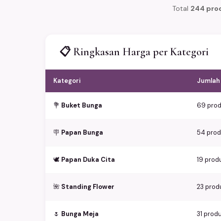
Total
244 pro
📋 Ringkasan Harga per Kategori
Kategori
Jumlah 
💐
Buket Bunga
69 pro
🪧
Papan Bunga
54 pro
🕊️
Papan Duka Cita
19 prod
🌺
Standing Flower
23 prod
🌷
Bunga Meja
31 prod