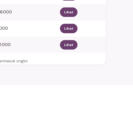
86.000
Lihat
1.000
Lihat
82.000
Lihat
termasuk ongkir.
?