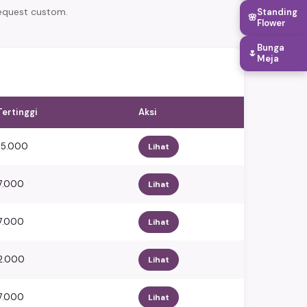
equest custom.
Standing
🌸
Flower
Bunga
🌷
Meja
Tertinggi
Aksi
65.000
Lihat
77.000
Lihat
77.000
Lihat
72.000
Lihat
77.000
Lihat