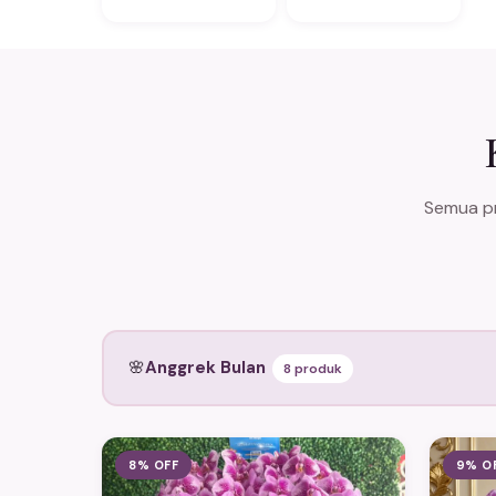
Semua pr
🌸
Anggrek Bulan
8 produk
8% OFF
9% O