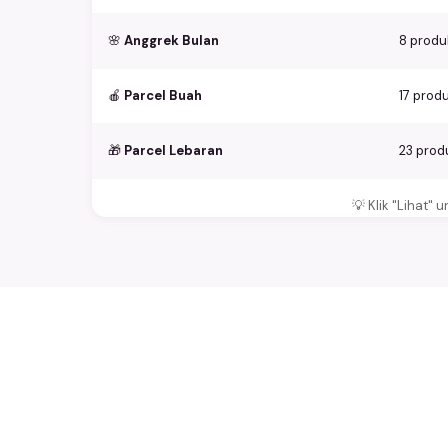
🌸
Anggrek Bulan
8 produ
🍎
Parcel Buah
17 prod
🎁
Parcel Lebaran
23 prod
💡 Klik "Lihat"