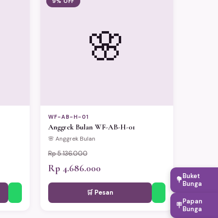
9% OFF
🌸
WF-AB-H-01
Anggrek Bulan WF-AB-H-01
🌸 Anggrek Bulan
Rp 5.136.000
Rp 4.686.000
Buket
💐
Bunga
🛒 Pesan
Papan
🪧
Bunga