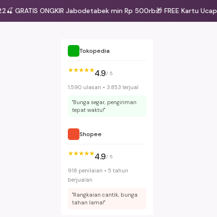
🍒 GRATIS ONGKIR Jabodetabek min Rp 500rb
🎁 FREE Kartu Ucapan
Tokopedia
★★★★★
4.9
/ 5
1.590 ulasan • 3.853 terjual
"Bunga segar, pengiriman
tepat waktu!"
Shopee
★★★★★
4.9
/ 5
918 penilaian • 5 tahun
berjualan
"Rangkaian cantik, bunga
tahan lama!"