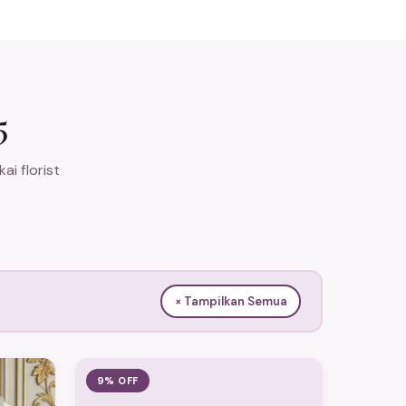
5
i florist
× Tampilkan Semua
9% OFF