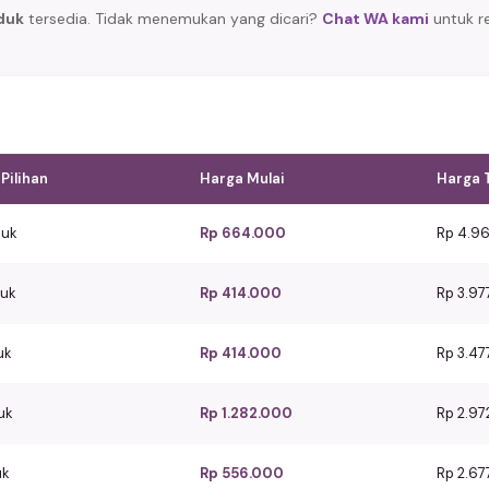
duk
tersedia. Tidak menemukan yang dicari?
Chat WA kami
untuk r
Pilihan
Harga Mulai
Harga 
duk
Rp 664.000
Rp 4.9
duk
Rp 414.000
Rp 3.9
uk
Rp 414.000
Rp 3.4
uk
Rp 1.282.000
Rp 2.9
uk
Rp 556.000
Rp 2.6