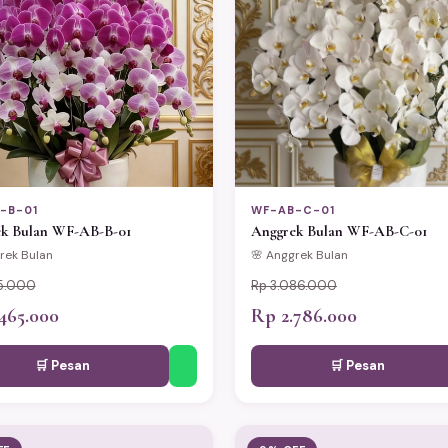
-B-01
WF-AB-C-01
k Bulan WF-AB-B-01
Anggrek Bulan WF-AB-C-01
rek Bulan
🌸 Anggrek Bulan
15.000
Rp 3.086.000
465.000
Rp 2.786.000
🛒 Pesan
🛒 Pesan