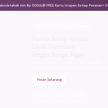
odetabek min Rp 500rb
🎁 FREE Kartu Ucapan Setiap Pesanan
⚡ Exp
Same Day Delivery Seluruh Indonesia
Karena Setiap Momen
Layak Dirayakan
dengan Bunga Segar
Buket, papan bunga, standing flower & parcel.
Free ongkir Jabodetabek min Rp 500rb. Buka 24 ja
Pesan Sekarang
2.000+
119+
24 jam
Order/bulan
Wilayah
Layanan