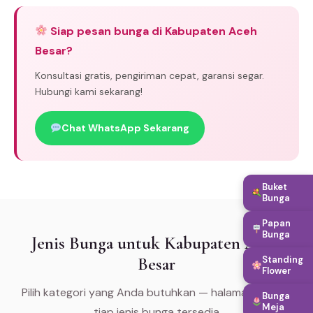
Siap pesan bunga di Kabupaten Aceh
Besar?
Konsultasi gratis, pengiriman cepat, garansi segar.
Hubungi kami sekarang!
Chat WhatsApp Sekarang
Buket
Bunga
Papan
Bunga
Jenis Bunga untuk Kabupaten Aceh
Besar
Standing
Flower
Pilih kategori yang Anda butuhkan — halaman khusus
Bunga
Meja
tiap jenis bunga tersedia