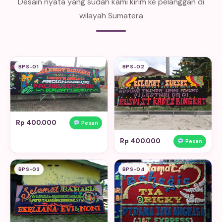
Desain nyata yang sudah kami kirim ke pelanggan di
wilayah Sumatera
BPS-01
BPS-02
Rp 400.000
Pesan
Rp 400.000
Pesan
BPS-03
BPS-04