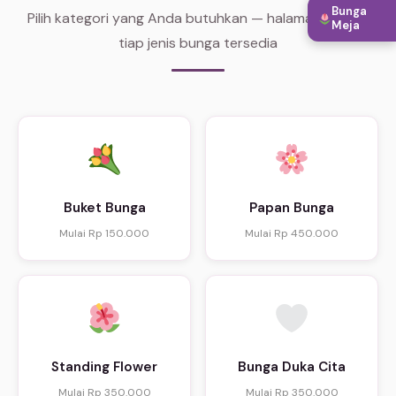
Bunga
Pilih kategori yang Anda butuhkan — halaman khusus
Meja
tiap jenis bunga tersedia
Buket Bunga
Papan Bunga
Mulai Rp 150.000
Mulai Rp 450.000
Standing Flower
Bunga Duka Cita
Mulai Rp 350.000
Mulai Rp 350.000