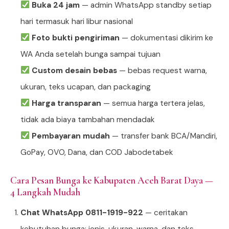
Buka 24 jam
— admin WhatsApp standby setiap
hari termasuk hari libur nasional
Foto bukti pengiriman
— dokumentasi dikirim ke
WA Anda setelah bunga sampai tujuan
Custom desain bebas
— bebas request warna,
ukuran, teks ucapan, dan packaging
Harga transparan
— semua harga tertera jelas,
tidak ada biaya tambahan mendadak
Pembayaran mudah
— transfer bank BCA/Mandiri,
GoPay, OVO, Dana, dan COD Jabodetabek
Cara Pesan Bunga ke Kabupaten Aceh Barat Daya —
4 Langkah Mudah
Chat WhatsApp 0811-1919-922
— ceritakan
kebutuhan bunga: jenis, ukuran, warna, dan teks