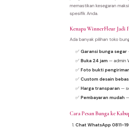
memastikan kesegaran maksim
spesifik Anda.
Kenapa WinnerFleur Jadi P
Ada banyak pilihan toko bun
✅
Garansi bunga segar
—
✅
Buka 24 jam
— admin W
✅
Foto bukti pengirima
✅
Custom desain bebas
✅
Harga transparan
— se
✅
Pembayaran mudah
—
Cara Pesan Bunga ke Kabu
Chat WhatsApp 0811-1