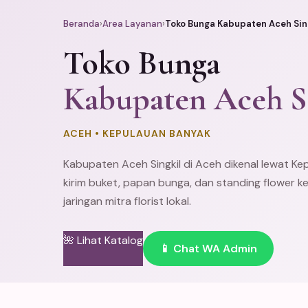
Beranda
›
Area Layanan
›
Toko Bunga Kabupaten Aceh Sin
Toko Bunga
Kabupaten Aceh S
ACEH • KEPULAUAN BANYAK
Kabupaten Aceh Singkil di Aceh dikenal lewat Ke
kirim buket,
papan bunga
, dan
standing flower
ke
jaringan mitra florist lokal.
🌺 Lihat Katalog
📱 Chat WA Admin