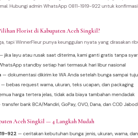
al. Hubungi admin WhatsApp 0811-1919-922 untuk konfirmasi 
ilihan Florist di Kabupaten Aceh Singkil?
ga, tapi WinnerFleur punya keunggulan nyata yang dirasakan ri
 jika layu atau rusak saat diterima, kami ganti gratis tanpa sya
hatsApp standby setiap hari termasuk hari libur nasional
n
— dokumentasi dikirim ke WA Anda setelah bunga sampai tuj
— bebas request warna, ukuran, teks ucapan, dan packaging
mua harga tertera jelas, tidak ada biaya tambahan mendadak
 transfer bank BCA/Mandiri, GoPay, OVO, Dana, dan COD Jabo
paten Aceh Singkil — 4 Langkah Mudah
919-922
— ceritakan kebutuhan bunga: jenis, ukuran, warna, da