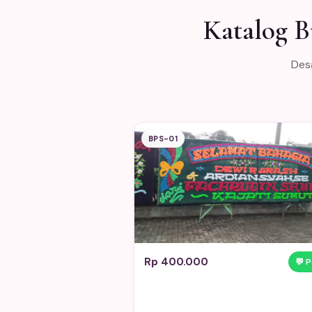
Katalog B
Desa
BPS-01
Rp 400.000
💬 