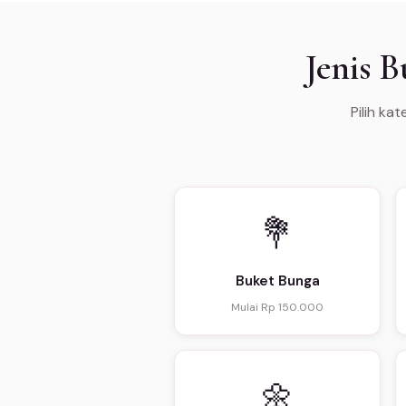
Jenis 
Pilih ka
💐
Buket Bunga
Mulai Rp 150.000
🌼