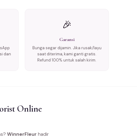
🎉
Garansi
tsApp
Bunga segar dijamin. Jika rusak/layu
si dan
saat diterima, kami ganti gratis.
Refund 100% untuk salah kirim.
rist Online
las?
WinnerFleur
hadir