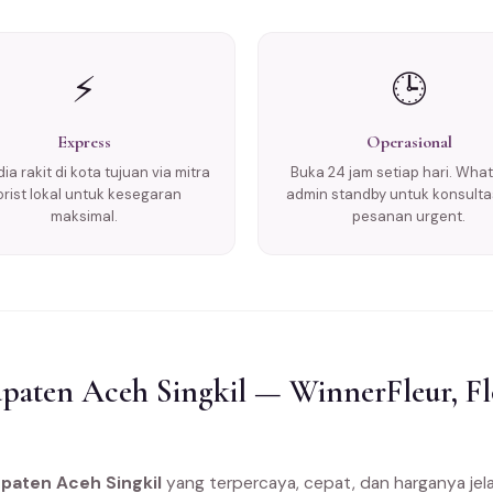
⚡
🕒
Express
Operasional
ia rakit di kota tujuan via mitra
Buka 24 jam setiap hari. Wha
lorist lokal untuk kesegaran
admin standby untuk konsulta
maksimal.
pesanan urgent.
aten Aceh Singkil — WinnerFleur, Flo
paten Aceh Singkil
yang terpercaya, cepat, dan harganya je