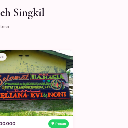
eh Singkil
atera
03
00.000
💬 Pesan