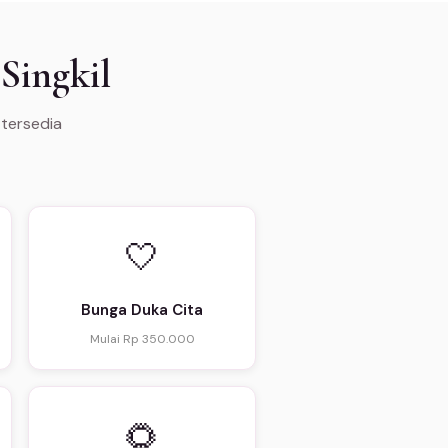
Singkil
 tersedia
🤍
Bunga Duka Cita
Mulai Rp 350.000
🌻