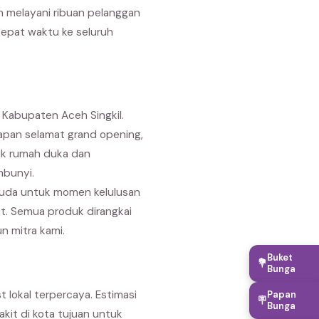
an melayani ribuan pelanggan
tepat waktu ke seluruh
 Kabupaten Aceh Singkil.
capan selamat grand opening,
uk rumah duka dan
mbunyi.
suda untuk momen kelulusan
it. Semua produk dirangkai
n mitra kami.
Buket
💐
Bunga
 lokal terpercaya. Estimasi
Papan
🪧
Bunga
akit di kota tujuan untuk