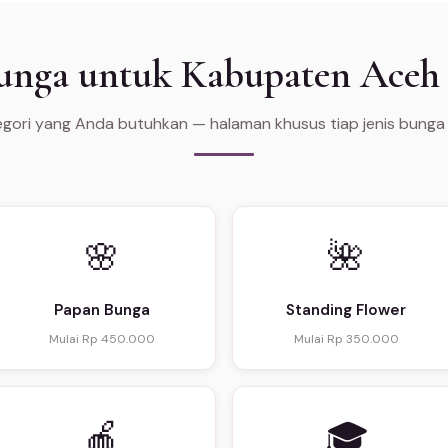
Bunga untuk Kabupaten Aceh 
tegori yang Anda butuhkan — halaman khusus tiap jenis bunga
🌸
🌺
Papan Bunga
Standing Flower
Mulai Rp 450.000
Mulai Rp 350.000
🍎
🎓