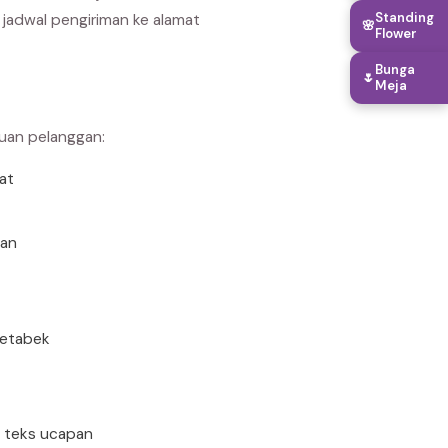
Standing
jadwal pengiriman ke alamat
🌸
Flower
Bunga
🌷
Meja
buan pelanggan:
rat
uan
detabek
n teks ucapan