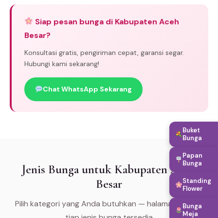
Siap pesan bunga di Kabupaten Aceh
Besar?
Konsultasi gratis, pengiriman cepat, garansi segar.
Hubungi kami sekarang!
Chat WhatsApp Sekarang
Buket
Bunga
Papan
Bunga
Jenis Bunga untuk Kabupaten Aceh
Besar
Standing
Flower
Pilih kategori yang Anda butuhkan — halaman khusus
Bunga
Meja
tiap jenis bunga tersedia