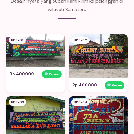
Desain nyata yang sudah kami kirim ke pelanggan di
wilayah Sumatera
BPS-01
BPS-02
Rp 400.000
Pesan
Rp 400.000
Pesan
BPS-03
BPS-04