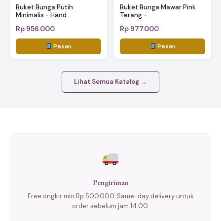
Buket Bunga Putih
Buket Bunga Mawar Pink
Minimalis - Hand...
Terang -...
Rp 956.000
Rp 977.000
Pesan
Pesan
Lihat Semua Katalog →
Pengiriman
Free ongkir min Rp 500.000. Same-day delivery untuk
order sebelum jam 14:00.