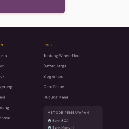
AN
INFO
arta
Tentang WinnerFleur
or
Daftar Harga
pok
Blog & Tips
ngerang
Cara Pesan
asi
Hubungi Kami
ndung
METODE PEMBAYARAN
rabaya
Bank BCA
Bank Mandiri