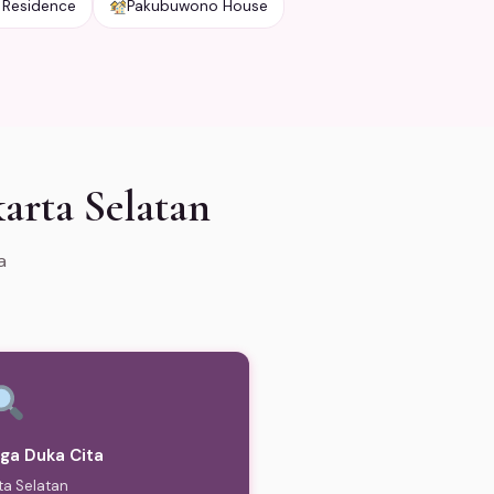
 Residence
Pakubuwono House
arta Selatan
a
ga Duka Cita
ta Selatan