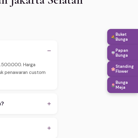
Buket
Bunga
−
Papan
Bunga
 1.500.000. Harga
Standing
Flower
ntuk penawaran custom
Bunga
Meja
+
n?
 pastikan order
WA untuk konfirmasi
+