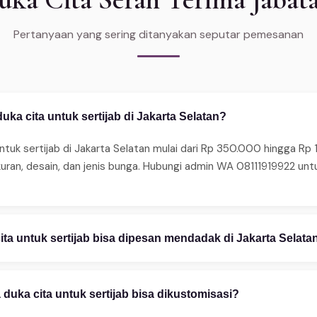
Pertanyaan yang sering ditanyakan seputar pemesanan
ka cita untuk sertijab di Jakarta Selatan?
ntuk sertijab di Jakarta Selatan mulai dari Rp 350.000 hingga Rp
kuran, desain, dan jenis bunga. Hubungi admin WA 08111919922 u
ta untuk sertijab bisa dipesan mendadak di Jakarta Selata
ma pesanan mendadak 24 jam. Untuk same-day delivery (2–4 jam),
edia juga layanan express 2–4 jam untuk area tertentu. Hubungi 
uka cita untuk sertijab bisa dikustomisasi?