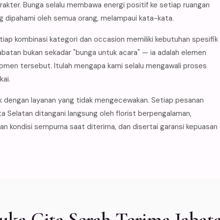
akter. Bunga selalu membawa energi positif ke setiap ruangan
g dipahami oleh semua orang, melampaui kata-kata.
iap kombinasi kategori dan occasion memiliki kebutuhan spesifik
abatan bukan sekadar "bunga untuk acara" — ia adalah elemen
men tersebut. Itulah mengapa kami selalu mengawali proses
ai.
k dengan layanan yang tidak mengecewakan. Setiap pesanan
ta Selatan ditangani langsung oleh florist berpengalaman,
 kondisi sempurna saat diterima, dan disertai garansi kepuasan
a Cita Serah Terima Jabatan