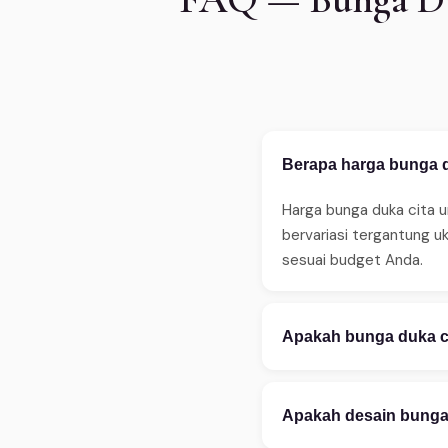
Berapa harga bunga du
Harga bunga duka cita u
bervariasi tergantung u
sesuai budget Anda.
Apakah bunga duka ci
Ya, WinnerFleur meneri
sebelum jam 14:00. Ters
Apakah desain bunga d
ketersediaan.