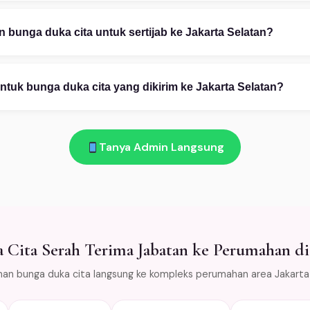
stomisasi penuh — mulai warna bunga, ukuran rangkaian, teks uc
esain gratis via WhatsApp 08111919922. Foto referensi sangat m
bunga duka cita untuk sertijab ke Jakarta Selatan?
pp 08111919922: (1) Ceritakan kebutuhan Anda — kategori, occas
n. (2) Pilih desain dari katalog atau custom. (3) Konfirmasi pembay
tuk bunga duka cita yang dikirim ke Jakarta Selatan?
am!
 bunga layu atau rusak saat diterima di Jakarta Selatan → kami ga
emas bunga dengan cold packaging khusus agar tetap segar sela
Tanya Admin Langsung
untuk area Jabodetabek.
Cita Serah Terima Jabatan ke Perumahan di 
man bunga duka cita langsung ke kompleks perumahan area Jakarta