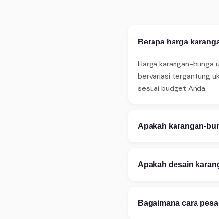
Berapa harga karanga
Harga karangan-bunga un
bervariasi tergantung u
sesuai budget Anda.
Apakah karangan-bung
Ya, WinnerFleur meneri
sebelum jam 14:00. Ters
Apakah desain karang
ketersediaan.
Tentu! Kami melayani ku
aksesoris. Konsultasi d
Bagaimana cara pesan
kustomisasi.