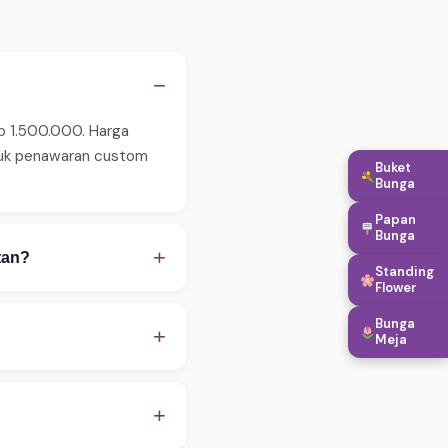
−
Rp 1.500.000. Harga
ntuk penawaran custom
Buket
Bunga
Papan
Bunga
+
tan?
Standing
Flower
 pastikan order
Bunga
WA untuk konfirmasi
+
Meja
apan, hingga penambahan
embantu proses
+