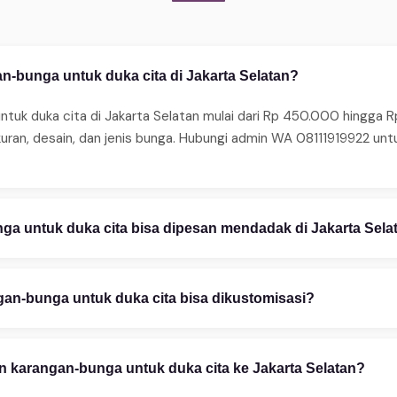
n-bunga untuk duka cita di Jakarta Selatan?
tuk duka cita di Jakarta Selatan mulai dari Rp 450.000 hingga 
kuran, desain, dan jenis bunga. Hubungi admin WA 08111919922 u
a untuk duka cita bisa dipesan mendadak di Jakarta Sela
ma pesanan mendadak 24 jam. Untuk same-day delivery (2–4 jam),
edia juga layanan express 2–4 jam untuk area tertentu. Hubungi 
an-bunga untuk duka cita bisa dikustomisasi?
stomisasi penuh — mulai warna bunga, ukuran rangkaian, teks uc
esain gratis via WhatsApp 08111919922. Foto referensi sangat m
 karangan-bunga untuk duka cita ke Jakarta Selatan?