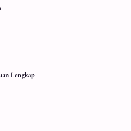
n
duan Lengkap