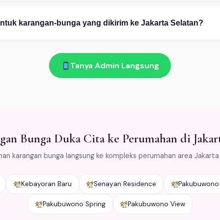
pp 08111919922: (1) Ceritakan kebutuhan Anda — kategori, occas
n. (2) Pilih desain dari katalog atau custom. (3) Konfirmasi pembay
ntuk karangan-bunga yang dikirim ke Jakarta Selatan?
am!
 bunga layu atau rusak saat diterima di Jakarta Selatan → kami ga
emas bunga dengan cold packaging khusus agar tetap segar sela
Tanya Admin Langsung
untuk area Jabodetabek.
gan Bunga Duka Cita ke Perumahan di Jakart
man karangan bunga langsung ke kompleks perumahan area Jakarta
Kebayoran Baru
Senayan Residence
Pakubuwono
Pakubuwono Spring
Pakubuwono View