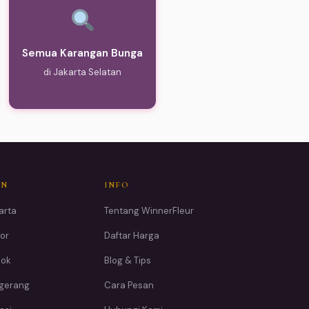
Semua Karangan Bunga
di Jakarta Selatan
AN
INFO
arta
Tentang WinnerFleur
or
Daftar Harga
pok
Blog & Tips
ngerang
Cara Pesan