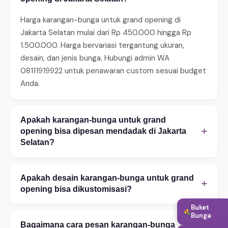
Harga karangan-bunga untuk grand opening di
Jakarta Selatan mulai dari Rp 450.000 hingga Rp
1.500.000. Harga bervariasi tergantung ukuran,
desain, dan jenis bunga. Hubungi admin WA
08111919922 untuk penawaran custom sesuai budget
Anda.
Apakah karangan-bunga untuk grand
+
opening bisa dipesan mendadak di Jakarta
Selatan?
Ya, WinnerFleur menerima pesanan mendadak 24 jam.
Untuk same-day delivery (2–4 jam), pastikan order
Apakah desain karangan-bunga untuk grand
+
sebelum jam 14:00. Tersedia juga layanan express 2–
opening bisa dikustomisasi?
4 jam untuk area tertentu. Hubungi WA untuk
Buket
Tentu! Kami melayani kustomisasi penuh — mulai
konfirmasi ketersediaan.
Bunga
warna bunga, ukuran rangkaian, teks ucapan, hingga
Bagaimana cara pesan karangan-bunga