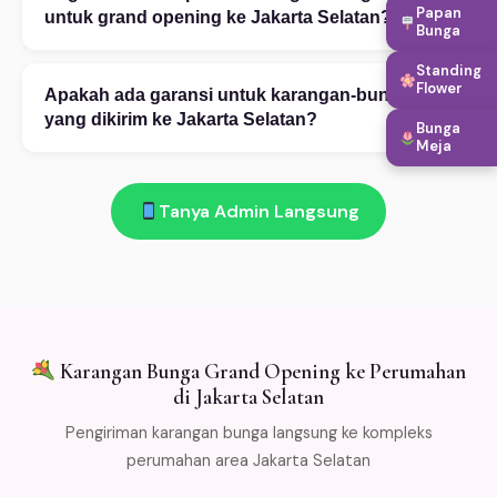
+
Papan
penambahan aksesoris. Konsultasi desain gratis via
untuk grand opening ke Jakarta Selatan?
Bunga
WhatsApp 08111919922. Foto referensi sangat
Pesan mudah via WhatsApp 08111919922: (1)
membantu proses kustomisasi.
Standing
Flower
Ceritakan kebutuhan Anda — kategori, occasion,
Apakah ada garansi untuk karangan-bunga
+
budget, dan alamat tujuan di Jakarta Selatan. (2) Pilih
yang dikirim ke Jakarta Selatan?
Bunga
desain dari katalog atau custom. (3) Konfirmasi
Meja
Ada! Garansi segar 100%: bunga layu atau rusak saat
pembayaran. (4) Bunga dikirim sesuai jadwal. Buka 24
diterima di Jakarta Selatan → kami ganti gratis. Salah
jam!
Tanya Admin Langsung
kirim → refund penuh. Kami kemas bunga dengan cold
packaging khusus agar tetap segar selama
pengiriman. Free ongkir min Rp 500.000 untuk area
Jabodetabek.
Karangan Bunga Grand Opening ke Perumahan
di Jakarta Selatan
Pengiriman karangan bunga langsung ke kompleks
perumahan area Jakarta Selatan