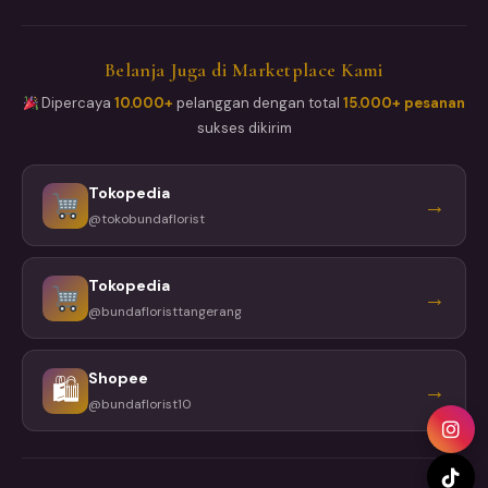
Belanja Juga di Marketplace Kami
Dipercaya
10.000+
pelanggan dengan total
15.000+ pesanan
sukses dikirim
Tokopedia
→
@tokobundaflorist
Tokopedia
→
@bundafloristtangerang
Shopee
🛍
→
@bundaflorist10