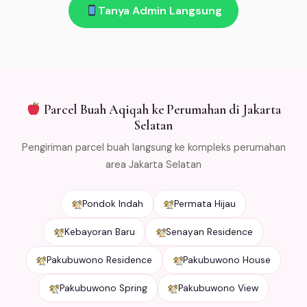
jam!
Tanya Admin Langsung
kirim → refund penuh. Kami kemas bunga dengan cold
packaging khusus agar tetap segar selama
pengiriman. Free ongkir min Rp 500.000 untuk area
Jabodetabek.
Parcel Buah Aqiqah ke Perumahan di Jakarta
Selatan
Pengiriman parcel buah langsung ke kompleks perumahan
area Jakarta Selatan
Pondok Indah
Permata Hijau
Kebayoran Baru
Senayan Residence
Pakubuwono Residence
Pakubuwono House
Pakubuwono Spring
Pakubuwono View