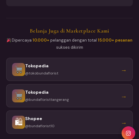
Belanja Juga di Marketplace Kami
Dipercaya
10.000+
pelanggan dengan total
15.000+ pesanan
sukses dikirim
Tokopedia
→
@tokobundaflorist
Tokopedia
→
@bundafloristtangerang
Shopee
🛍
→
@bundaflorist10