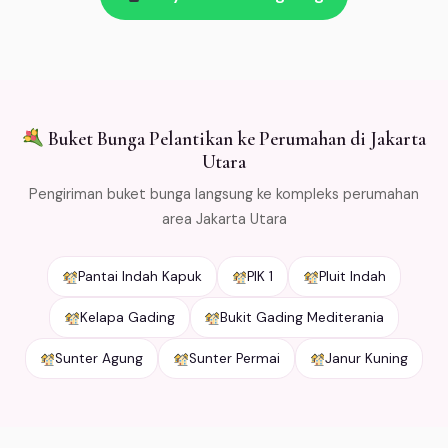
kirim → refund penuh. Kami kemas bunga dengan cold
packaging khusus agar tetap segar selama
pengiriman. Free ongkir min Rp 500.000 untuk area
Jabodetabek.
Buket Bunga Pelantikan ke Perumahan di Jakarta
Utara
Pengiriman buket bunga langsung ke kompleks perumahan
area Jakarta Utara
Pantai Indah Kapuk
PIK 1
Pluit Indah
Kelapa Gading
Bukit Gading Mediterania
Sunter Agung
Sunter Permai
Janur Kuning