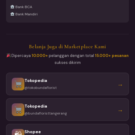
Bank BCA
Bank Mandiri
Belanja Juga di Marketplace Kami
Dipercaya
10.000+
pelanggan dengan total
15.000+ pesanan
sukses dikirim
Tokopedia
→
@tokobundaflorist
Tokopedia
→
@bundafloristtangerang
Shopee