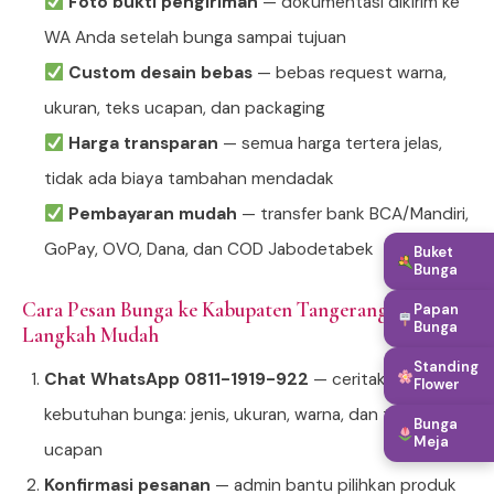
Foto bukti pengiriman
— dokumentasi dikirim ke
WA Anda setelah bunga sampai tujuan
Custom desain bebas
— bebas request warna,
ukuran, teks ucapan, dan packaging
Harga transparan
— semua harga tertera jelas,
tidak ada biaya tambahan mendadak
Pembayaran mudah
— transfer bank BCA/Mandiri,
GoPay, OVO, Dana, dan COD Jabodetabek
Buket
Bunga
Cara Pesan Bunga ke Kabupaten Tangerang — 4
Papan
Bunga
Langkah Mudah
Standing
Chat WhatsApp 0811-1919-922
— ceritakan
Flower
kebutuhan bunga: jenis, ukuran, warna, dan teks
Bunga
Meja
ucapan
Konfirmasi pesanan
— admin bantu pilihkan produk