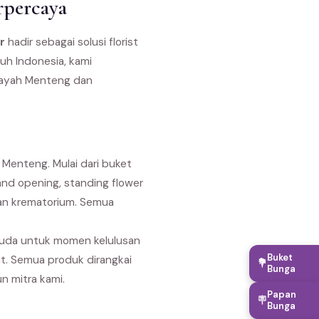
rpercaya
r
hadir sebagai solusi florist
uh Indonesia, kami
ilayah Menteng dan
Menteng. Mulai dari buket
nd opening, standing flower
dan krematorium. Semua
suda untuk momen kelulusan
Buket
it. Semua produk dirangkai
💐
Bunga
n mitra kami.
Papan
🪧
Bunga