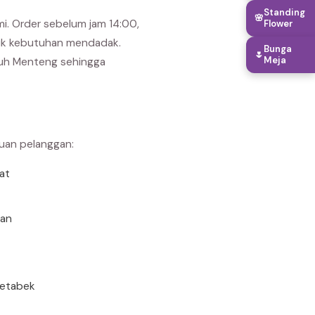
Standing
🌸
i. Order sebelum jam 14:00,
Flower
tuk kebutuhan mendadak.
Bunga
🌷
Meja
uruh Menteng sehingga
buan pelanggan:
rat
uan
detabek