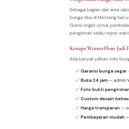
Sebagai bagian dari area Ja
bunga tiba di Menteng hari 
Gratis ongkir untuk pembeli
pengiriman selalu tepat wakt
Kenapa WinnerFleur Jadi P
Ada banyak pilihan toko bun
✅
Garansi bunga segar
—
✅
Buka 24 jam
— admin W
✅
Foto bukti pengirima
✅
Custom desain bebas
✅
Harga transparan
— se
✅
Pembayaran mudah
—