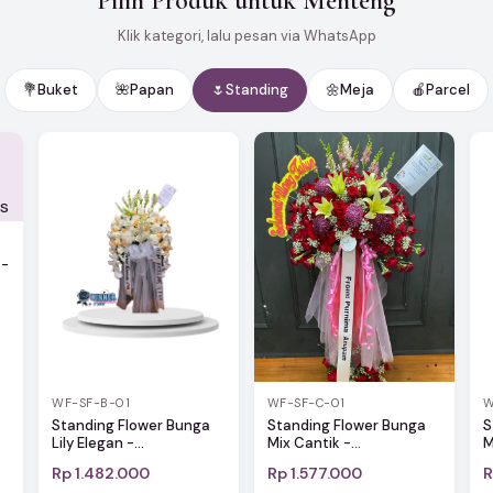
Pilih Produk untuk Menteng
Klik kategori, lalu pesan via WhatsApp
💐
Buket
🌺
Papan
🌷
Standing
🌼
Meja
🍎
Parcel
 -
WF-SF-C-01
WF-SF-B-01
W
Standing Flower Bunga
Standing Flower Bunga
S
Mix Cantik -...
Lily Elegan -...
M
Rp 1.482.000
Rp 1.577.000
R