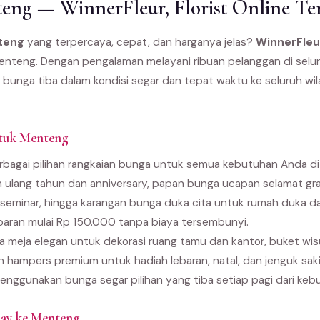
ng — WinnerFleur, Florist Online Te
teng
yang terpercaya, cepat, dan harganya jelas?
WinnerFleu
Menteng. Dengan pengalaman melayani ribuan pelanggan di selur
 bunga tiba dalam kondisi segar dan tepat waktu ke seluruh w
ntuk Menteng
bagai pilihan rangkaian bunga untuk semua kebutuhan Anda di 
 ulang tahun dan anniversary, papan bunga ucapan selamat gra
seminar, hingga karangan bunga duka cita untuk rumah duka 
paran mulai Rp 150.000 tanpa biaya tersembunyi.
 meja elegan untuk dekorasi ruang tamu dan kantor, buket wi
an hampers premium untuk hadiah lebaran, natal, dan jenguk sak
enggunakan bunga segar pilihan yang tiba setiap pagi dari kebu
ay ke Menteng