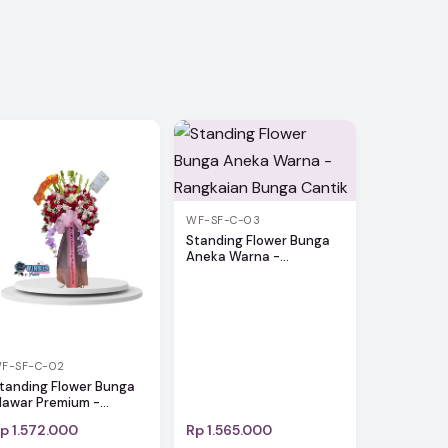
WF-SF-C-03
Standing Flower Bunga
Aneka Warna -...
F-SF-C-02
tanding Flower Bunga
awar Premium -...
p 1.572.000
Rp 1.565.000