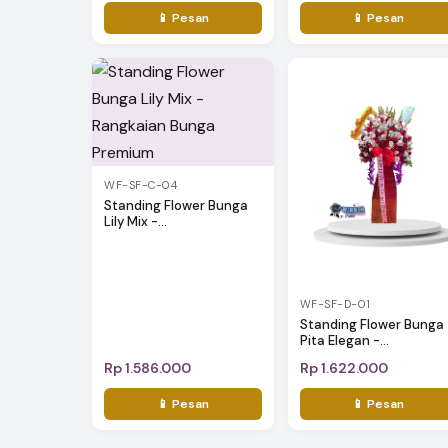
📱 Pesan
📱 Pesan
WF-SF-C-04
Standing Flower Bunga
Lily Mix -...
WF-SF-D-01
Standing Flower Bunga
Pita Elegan -...
Rp 1.586.000
Rp 1.622.000
📱 Pesan
📱 Pesan