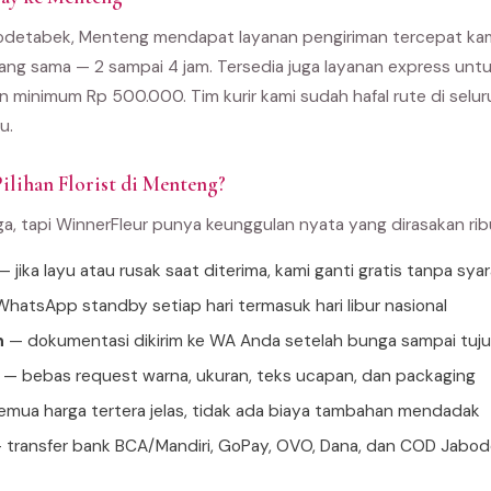
bodetabek, Menteng mendapat layanan pengiriman tercepat kam
yang sama — 2 sampai 4 jam. Tersedia juga layanan express un
an minimum Rp 500.000. Tim kurir kami sudah hafal rute di sel
u.
ilihan Florist di Menteng?
ga, tapi WinnerFleur punya keunggulan nyata yang dirasakan ri
 jika layu atau rusak saat diterima, kami ganti gratis tanpa sya
hatsApp standby setiap hari termasuk hari libur nasional
n
— dokumentasi dikirim ke WA Anda setelah bunga sampai tuj
— bebas request warna, ukuran, teks ucapan, dan packaging
mua harga tertera jelas, tidak ada biaya tambahan mendadak
 transfer bank BCA/Mandiri, GoPay, OVO, Dana, dan COD Jabo