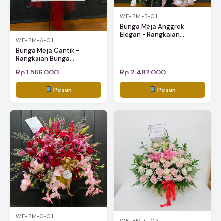
WF-BM-B-01
Bunga Meja Anggrek
Elegan - Rangkaian...
WF-BM-A-01
Bunga Meja Cantik -
Rangkaian Bunga...
Rp 1.586.000
Rp 2.482.000
Pesan
Pesan
WF-BM-C-01
WF-BM-C-03