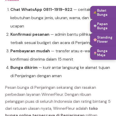
Chat WhatsApp 0811-1919-922
— ceritakan
Buket
Bunga
kebutuhan bunga: jenis, ukuran, warna, dan teks
Papan
ucapan
Bunga
Konfirmasi pesanan
— admin bantu pilihkan produk
Standing
Flower
terbaik sesuai budget dan acara di Penjaringan
Pembayaran mudah
— transfer atau e-wallet,
Bunga
Meja
konfirmasi diterima dalam 15 menit
Bunga dikirim
— kurir antar langsung ke alamat tujuan
di Penjaringan dengan aman
Pesan bunga di Penjaringan sekarang dan rasakan
perbedaan layanan WinnerFleur. Dengan ribuan
pelanggan puas di seluruh Indonesia dan rating bintang 5
dari ratusan ulasan nyata, WinnerFleur adalah
toko
bunga online terpercaya di Penjaringan
pilihan