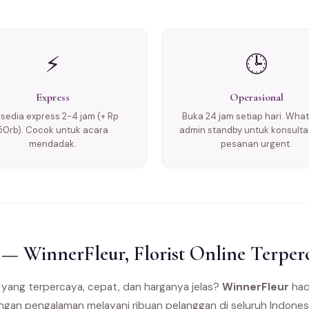
⚡
🕒
Express
Operasional
rsedia express 2-4 jam (+ Rp
Buka 24 jam setiap hari. Wha
50rb). Cocok untuk acara
admin standby untuk konsulta
mendadak.
pesanan urgent.
 — WinnerFleur, Florist Online Terper
yang terpercaya, cepat, dan harganya jelas?
WinnerFleur
hadi
engan pengalaman melayani ribuan pelanggan di seluruh Indones