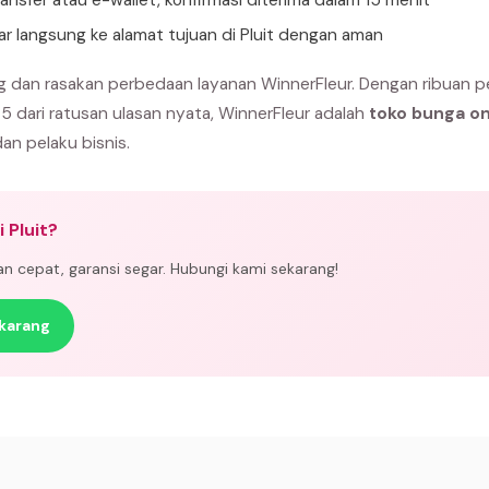
ansfer atau e-wallet, konfirmasi diterima dalam 15 menit
ar langsung ke alamat tujuan di Pluit dengan aman
ng dan rasakan perbedaan layanan WinnerFleur. Dengan ribuan p
 5 dari ratusan ulasan nyata, WinnerFleur adalah
toko bunga onl
dan pelaku bisnis.
 Pluit?
man cepat, garansi segar. Hubungi kami sekarang!
karang