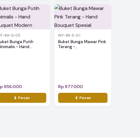
F-BK-D-05
WF-BK-E-01
uket Bunga Putih
Buket Bunga Mawar Pink
inimalis - Hand...
Terang -...
p 956.000
Rp 977.000
📱 Pesan
📱 Pesan