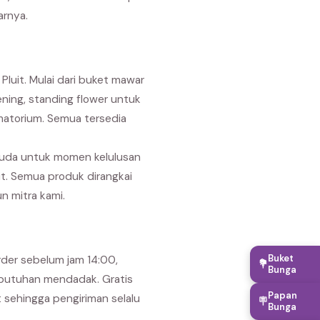
arnya.
luit. Mulai dari buket mawar
ning, standing flower untuk
matorium. Semua tersedia
suda untuk momen kelulusan
it. Semua produk dirangkai
n mitra kami.
Buket
rder sebelum jam 14:00,
💐
Bunga
kebutuhan mendadak. Gratis
Papan
t sehingga pengiriman selalu
🪧
Bunga