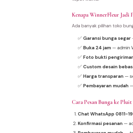
Kenapa WinnerFleur Jadi Pi
Ada banyak pilihan toko bun
✅
Garansi bunga segar
—
✅
Buka 24 jam
— admin W
✅
Foto bukti pengirima
✅
Custom desain bebas
✅
Harga transparan
— se
✅
Pembayaran mudah
—
Cara Pesan Bunga ke Plui
Chat WhatsApp 0811-1
Konfirmasi pesanan
— ad