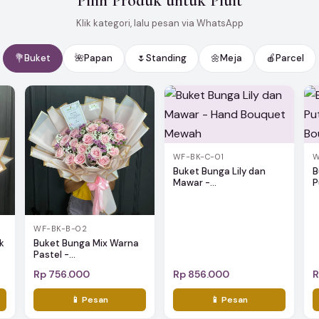
Pilih Produk untuk Pluit
Klik kategori, lalu pesan via WhatsApp
💐
Buket
🌺
Papan
🌷
Standing
🌼
Meja
🍎
Parcel
WF-BK-C-01
W
Buket Bunga Lily dan
B
Mawar -...
P
WF-BK-B-02
k
Buket Bunga Mix Warna
Pastel -...
Rp 756.000
Rp 856.000
R
📱 Pesan
📱 Pesan