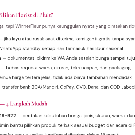
lihan Florist di Pluit?
ga, tapi WinnerFleur punya keunggulan nyata yang dirasakan ri
 jika layu atau rusak saat diterima, kami ganti gratis tanpa sya
hatsApp standby setiap hari termasuk hari libur nasional
n
— dokumentasi dikirim ke WA Anda setelah bunga sampai tuj
— bebas request warna, ukuran, teks ucapan, dan packaging
mua harga tertera jelas, tidak ada biaya tambahan mendadak
 transfer bank BCA/Mandiri, GoPay, OVO, Dana, dan COD Jabo
t — 4 Langkah Mudah
919-922
— ceritakan kebutuhan bunga: jenis, ukuran, warna, da
min bantu pilihkan produk terbaik sesuai budget dan acara di P