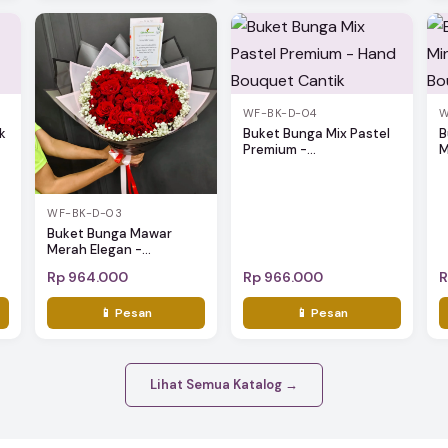
WF-BK-D-04
W
k
Buket Bunga Mix Pastel
B
Premium -...
M
WF-BK-D-03
Buket Bunga Mawar
Merah Elegan -...
Rp 964.000
Rp 966.000
R
📱 Pesan
📱 Pesan
Lihat Semua Katalog →