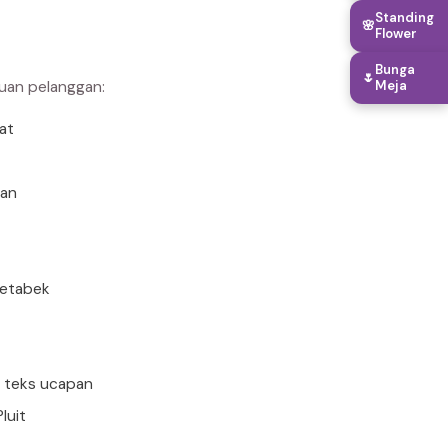
Standing
🌸
Flower
Bunga
🌷
Meja
buan pelanggan:
rat
uan
detabek
n teks ucapan
luit