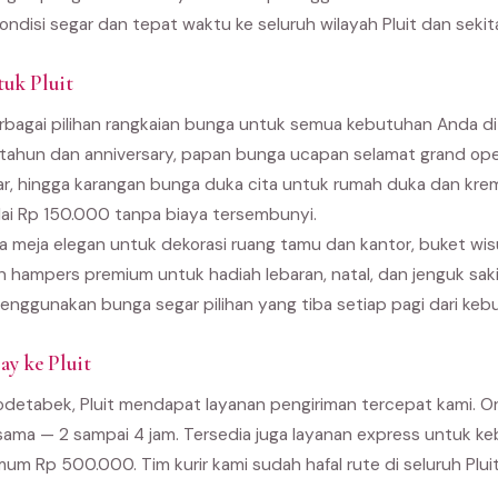
ondisi segar dan tepat waktu ke seluruh wilayah Pluit dan sekit
tuk Pluit
bagai pilihan rangkaian bunga untuk semua kebutuhan Anda di P
 tahun dan anniversary, papan bunga ucapan selamat grand ope
r, hingga karangan bunga duka cita untuk rumah duka dan kre
ai Rp 150.000 tanpa biaya tersembunyi.
 meja elegan untuk dekorasi ruang tamu dan kantor, buket wi
an hampers premium untuk hadiah lebaran, natal, dan jenguk sak
enggunakan bunga segar pilihan yang tiba setiap pagi dari kebu
y ke Pluit
bodetabek, Pluit mendapat layanan pengiriman tercepat kami. O
g sama — 2 sampai 4 jam. Tersedia juga layanan express untuk 
um Rp 500.000. Tim kurir kami sudah hafal rute di seluruh Plui