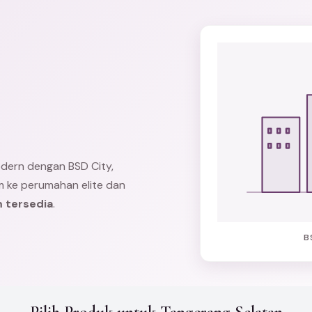
odern dengan
BSD City
,
rim ke perumahan elite dan
m tersedia
.
B