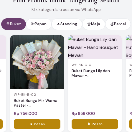
Pilih Produk untuk Tangerang Selatan
Klik kategori, lalu pesan via WhatsApp
💐
Buket
🌺
Papan
🌷
Standing
🌼
Meja
🍎
Parcel
WF-BK-C-01
W
k
Buket Bunga Lily dan
B
Mawar -...
P
WF-BK-B-02
Buket Bunga Mix Warna
Pastel -...
Rp 756.000
Rp 856.000
R
📱 Pesan
📱 Pesan