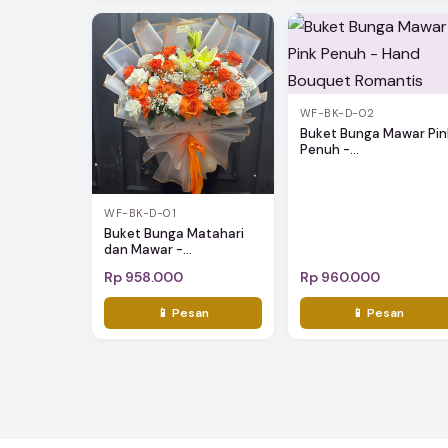
WF-BK-D-02
Buket Bunga Mawar Pin
Penuh -...
WF-BK-D-01
Buket Bunga Matahari
dan Mawar -...
Rp 958.000
Rp 960.000
📱 Pesan
📱 Pesan