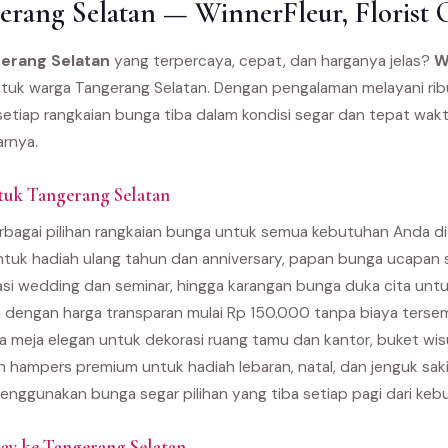
rang Selatan — WinnerFleur, Florist 
gerang Selatan
yang terpercaya, cepat, dan harganya jelas?
W
k untuk warga Tangerang Selatan. Dengan pengalaman melayani ri
etiap rangkaian bunga tiba dalam kondisi segar dan tepat wakt
arnya.
tuk Tangerang Selatan
bagai pilihan rangkaian bunga untuk semua kebutuhan Anda di 
ntuk hadiah ulang tahun dan anniversary, papan bunga ucapan 
asi wedding dan seminar, hingga karangan bunga duka cita unt
 dengan harga transparan mulai Rp 150.000 tanpa biaya terse
 meja elegan untuk dekorasi ruang tamu dan kantor, buket wi
an hampers premium untuk hadiah lebaran, natal, dan jenguk sak
enggunakan bunga segar pilihan yang tiba setiap pagi dari kebu
y ke Tangerang Selatan