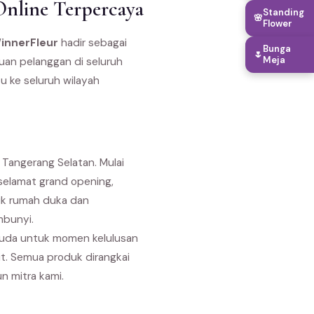
Online Terpercaya
Standing
🌸
Flower
innerFleur
hadir sebagai
Bunga
🌷
Meja
buan pelanggan di seluruh
u ke seluruh wilayah
Tangerang Selatan. Mulai
selamat grand opening,
uk rumah duka dan
mbunyi.
suda untuk momen kelulusan
it. Semua produk dirangkai
n mitra kami.