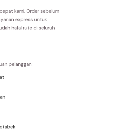
rcepat kami. Order sebelum
layanan express untuk
ah hafal rute di seluruh
buan pelanggan:
rat
uan
detabek