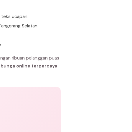
n teks ucapan
 Tangerang Selatan
n
engan ribuan pelanggan puas
 bunga online terpercaya