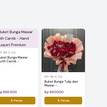
F-BK-C-02
uket Bunga Mawar
utih Cantik -...
WF-BK-C-03
Buket Bunga Tulip dan
Mawar -...
p 858.000
Rp 860.000
📱 Pesan
📱 Pesan