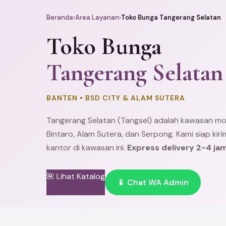
Beranda
›
Area Layanan
›
Toko Bunga Tangerang Selatan
Toko Bunga
Tangerang Selatan
BANTEN • BSD CITY & ALAM SUTERA
Tangerang
Selatan (Tangsel) adalah kawasan m
Bintaro
,
Alam Sutera
, dan
Serpong
. Kami siap ki
kantor di kawasan ini.
Express delivery 2-4 ja
🌺 Lihat Katalog
📱 Chat WA Admin