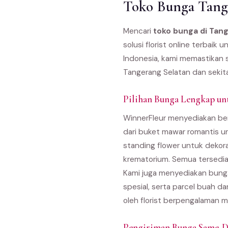
Toko Bunga Tange
Mencari
toko bunga di Tan
solusi florist online terbai
Indonesia, kami memastikan s
Tangerang Selatan dan sekit
Pilihan Bunga Lengkap un
WinnerFleur menyediakan ber
dari buket mawar romantis u
standing flower untuk dekor
krematorium. Semua tersedia
Kami juga menyediakan bunga
spesial, serta parcel buah d
oleh florist berpengalaman m
Pengiriman Bunga Same-Da