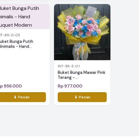
F-BK-D-05
uket Bunga Putih
inimalis - Hand...
WF-BK-E-01
Buket Bunga Mawar Pink
Terang -...
p 956.000
Rp 977.000
📱 Pesan
📱 Pesan