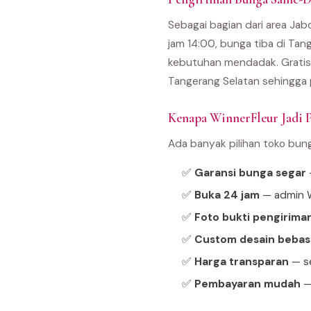
Sebagai bagian dari area Ja
jam 14:00, bunga tiba di Tan
kebutuhan mendadak. Gratis 
Tangerang Selatan sehingga 
Kenapa WinnerFleur Jadi P
Ada banyak pilihan toko bun
✅
Garansi bunga segar
—
✅
Buka 24 jam
— admin W
✅
Foto bukti pengirima
✅
Custom desain bebas
✅
Harga transparan
— se
✅
Pembayaran mudah
—