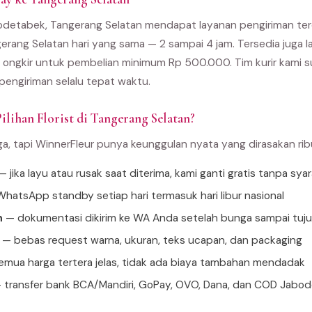
bodetabek, Tangerang Selatan mendapat layanan pengiriman te
gerang Selatan hari yang sama — 2 sampai 4 jam. Tersedia juga 
ongkir untuk pembelian minimum Rp 500.000. Tim kurir kami sud
pengiriman selalu tepat waktu.
ilihan Florist di Tangerang Selatan?
ga, tapi WinnerFleur punya keunggulan nyata yang dirasakan ri
 jika layu atau rusak saat diterima, kami ganti gratis tanpa sya
hatsApp standby setiap hari termasuk hari libur nasional
n
— dokumentasi dikirim ke WA Anda setelah bunga sampai tuj
— bebas request warna, ukuran, teks ucapan, dan packaging
mua harga tertera jelas, tidak ada biaya tambahan mendadak
 transfer bank BCA/Mandiri, GoPay, OVO, Dana, dan COD Jabo