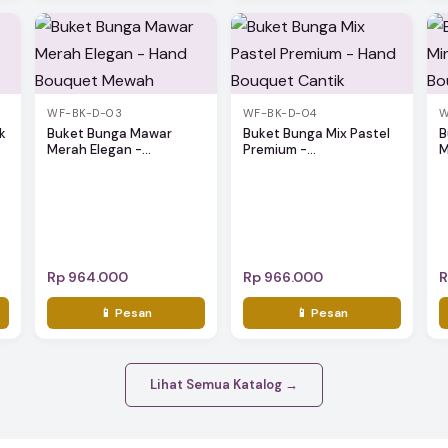
WF-BK-D-03
WF-BK-D-04
W
k
Buket Bunga Mawar
Buket Bunga Mix Pastel
B
Merah Elegan -...
Premium -...
M
Rp 964.000
Rp 966.000
R
📱 Pesan
📱 Pesan
Lihat Semua Katalog →