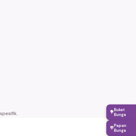
Buket
💐
pesifik.
Bunga
Papan
🪧
Bunga