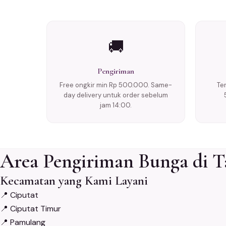
🚚
Pengiriman
Free ongkir min Rp 500.000. Same-
Te
day delivery untuk order sebelum
jam 14:00.
Area Pengiriman Bunga di T
Kecamatan yang Kami Layani
📍
Ciputat
📍
Ciputat Timur
📍
Pamulang