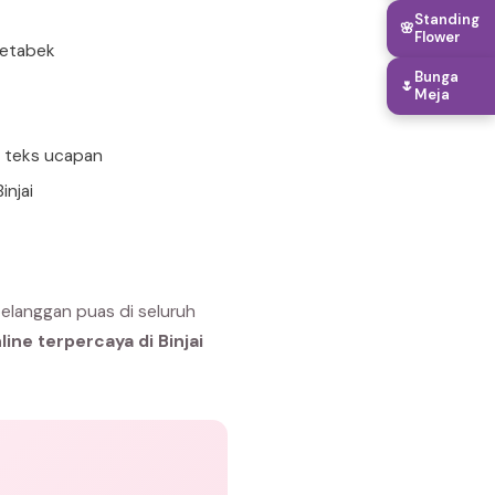
Standing
🌸
Flower
detabek
Bunga
🌷
Meja
n teks ucapan
injai
pelanggan puas di seluruh
ine terpercaya di Binjai