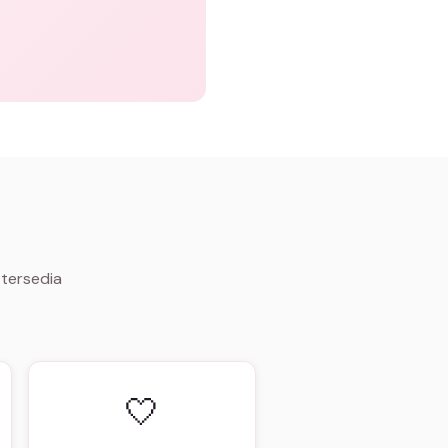
 tersedia
🤍