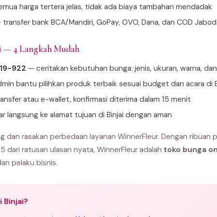
mua harga tertera jelas, tidak ada biaya tambahan mendadak
 transfer bank BCA/Mandiri, GoPay, OVO, Dana, dan COD Jabo
ai — 4 Langkah Mudah
919-922
— ceritakan kebutuhan bunga: jenis, ukuran, warna, da
min bantu pilihkan produk terbaik sesuai budget dan acara di B
ansfer atau e-wallet, konfirmasi diterima dalam 15 menit
ar langsung ke alamat tujuan di Binjai dengan aman
ng dan rasakan perbedaan layanan WinnerFleur. Dengan ribuan 
 5 dari ratusan ulasan nyata, WinnerFleur adalah
toko bunga onl
dan pelaku bisnis.
 Binjai?