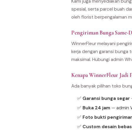
Kami juga menyediakan bunga
spesial, serta parcel buah d
oleh florist berpengalaman m
Pengiriman Bunga Same-Da
WinnerFleur melayani pengirim
kerja dengan garansi bunga t
maksimal. Hubungi admin Wha
Kenapa WinnerFleur Jadi Pi
Ada banyak pilihan toko bun
✅
Garansi bunga segar
—
✅
Buka 24 jam
— admin W
✅
Foto bukti pengirima
✅
Custom desain bebas