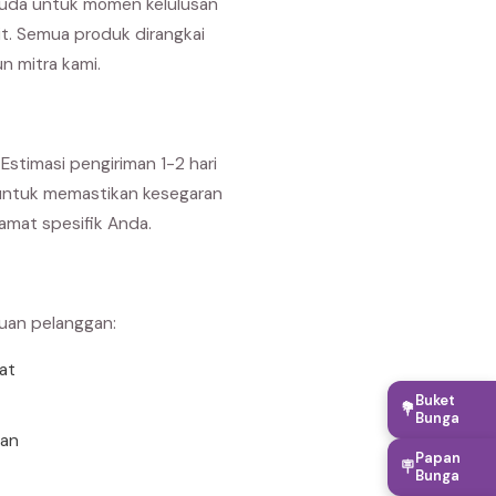
suda untuk momen kelulusan
it. Semua produk dirangkai
n mitra kami.
 Estimasi pengiriman 1-2 hari
n untuk memastikan kesegaran
amat spesifik Anda.
buan pelanggan:
rat
Buket
💐
Bunga
uan
Papan
🪧
Bunga