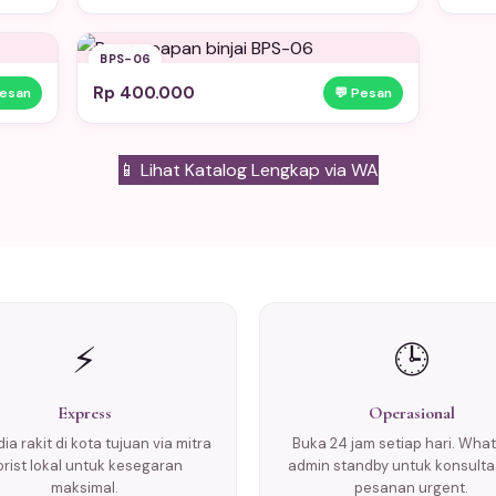
BPS-06
Rp 400.000
Pesan
💬 Pesan
📱 Lihat Katalog Lengkap via WA
⚡
🕒
Express
Operasional
ia rakit di kota tujuan via mitra
Buka 24 jam setiap hari. Wha
lorist lokal untuk kesegaran
admin standby untuk konsulta
maksimal.
pesanan urgent.