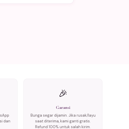
🎉
Garansi
tsApp
Bunga segar dijamin. Jika rusak/layu
si dan
saat diterima, kami ganti gratis.
Refund 100% untuk salah kirim.