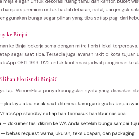
 meja elegan untuk dekorasi ruang tamu dan kantor, buket wi
an hampers premium untuk hadiah lebaran, natal, dan jenguk sak
enggunakan bunga segar pilihan yang tiba setiap pagi dari kebu
y ke Binjai
an ke Binjai bekerja sama dengan mitra florist lokal terpercaya.
etap segar saat tiba. Tersedia juga layanan rakit di kota tujua
tsApp 0811-1919-922 untuk konfirmasi jadwal pengiriman ke al
lihan Florist di Binjai?
ga, tapi WinnerFleur punya keunggulan nyata yang dirasakan ri
 jika layu atau rusak saat diterima, kami ganti gratis tanpa sya
hatsApp standby setiap hari termasuk hari libur nasional
n
— dokumentasi dikirim ke WA Anda setelah bunga sampai tuj
— bebas request warna, ukuran, teks ucapan, dan packaging