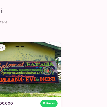
i
atera
03
00.000
💬 Pesan