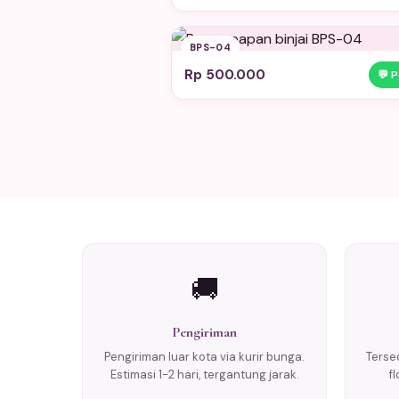
BPS-04
Rp 500.000
💬 
🚚
Pengiriman
Pengiriman luar kota via kurir bunga.
Tersed
Estimasi 1-2 hari, tergantung jarak.
f