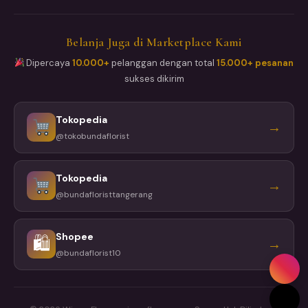
Belanja Juga di Marketplace Kami
Dipercaya
10.000+
pelanggan dengan total
15.000+ pesanan
sukses dikirim
Tokopedia
→
@tokobundaflorist
Tokopedia
→
@bundafloristtangerang
Shopee
🛍
→
@bundaflorist10