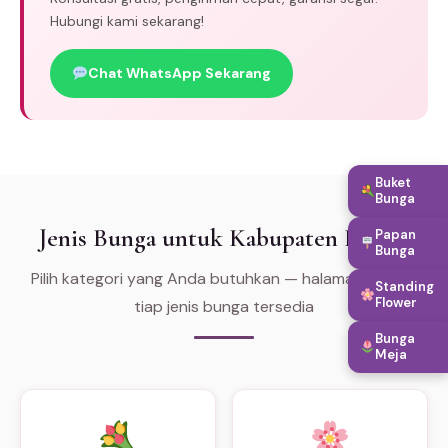
Hubungi kami sekarang!
Chat WhatsApp Sekarang
Buket
Bunga
Jenis Bunga untuk Kabupaten Bungo
Papan
Bunga
Pilih kategori yang Anda butuhkan — halaman khusus
Standing
Flower
tiap jenis bunga tersedia
Bunga
Meja