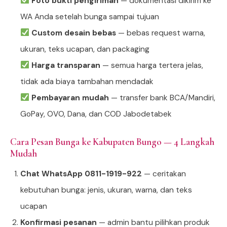
Foto bukti pengiriman
— dokumentasi dikirim ke
WA Anda setelah bunga sampai tujuan
Custom desain bebas
— bebas request warna,
ukuran, teks ucapan, dan packaging
Harga transparan
— semua harga tertera jelas,
tidak ada biaya tambahan mendadak
Pembayaran mudah
— transfer bank BCA/Mandiri,
GoPay, OVO, Dana, dan COD Jabodetabek
Cara Pesan Bunga ke Kabupaten Bungo — 4 Langkah
Mudah
Chat WhatsApp 0811-1919-922
— ceritakan
kebutuhan bunga: jenis, ukuran, warna, dan teks
ucapan
Konfirmasi pesanan
— admin bantu pilihkan produk