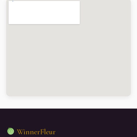
WinnerFleur