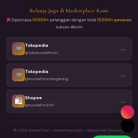
Belanja Juga di Marketplace Kami
Dipercaya
10.000+
pelanggan dengan total
15.000+ pesanan
sukses dikirim
Tokopedia
→
@tokobundaflorist
Tokopedia
→
@bundafloristtangerang
Shopee
🛍
→
@bundaflorist10
© 2026 WinnerFleur — winnerfleur.com — Semua Hak Dilindungi