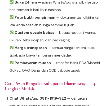
Buka 24 jam
— admin WhatsApp standby setiap
hari termasuk hari libur nasional
Foto bukti pengiriman
— dokumentasi dikirim ke
WA Anda setelah bunga sampai tujuan
Custom desain bebas
— bebas request warna,
ukuran, teks ucapan, dan packaging
Harga transparan
— semua harga tertera jelas,
tidak ada biaya tambahan mendadak
Pembayaran mudah
— transfer bank BCA/Mandiri,
GoPay, OVO, Dana, dan COD Jabodetabek
Cara Pesan Bunga ke Kabupaten Dharmasraya — 4
Langkah Mudah
Chat WhatsApp 0811-1919-922
— ceritakan
kebutuhan bunga: jenis, ukuran, warna, dan teks