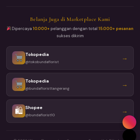
Belanja Juga di Marketplace Kami
Dipercaya
10.000+
pelanggan dengan total
15.000+ pesanan
sukses dikirim
Tokopedia
→
@tokobundaflorist
Tokopedia
→
@bundafloristtangerang
Shopee
🛍
→
@bundaflorist10