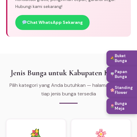
Hubungi kami sekarang!
Chat WhatsApp Sekarang
Buket
Bunga
Jenis Bunga untuk Kabupaten Kerinci
Papan
Bunga
Pilih kategori yang Anda butuhkan — halaman khusus
Standing
Flower
tiap jenis bunga tersedia
Bunga
Meja