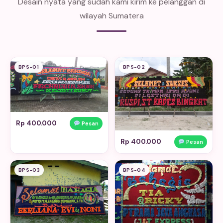
Desain nyata yang sudah kami kirim ke pelanggan di
wilayah Sumatera
BPS-01
BPS-02
Rp 400.000
Pesan
Rp 400.000
Pesan
BPS-03
BPS-04