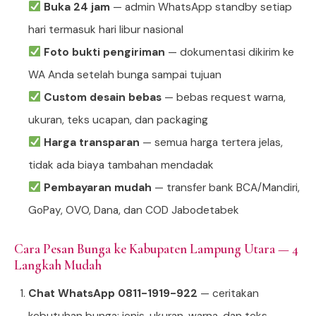
Buka 24 jam
— admin WhatsApp standby setiap
hari termasuk hari libur nasional
Foto bukti pengiriman
— dokumentasi dikirim ke
WA Anda setelah bunga sampai tujuan
Custom desain bebas
— bebas request warna,
ukuran, teks ucapan, dan packaging
Harga transparan
— semua harga tertera jelas,
tidak ada biaya tambahan mendadak
Pembayaran mudah
— transfer bank BCA/Mandiri,
GoPay, OVO, Dana, dan COD Jabodetabek
Cara Pesan Bunga ke Kabupaten Lampung Utara — 4
Langkah Mudah
Chat WhatsApp 0811-1919-922
— ceritakan
kebutuhan bunga: jenis, ukuran, warna, dan teks