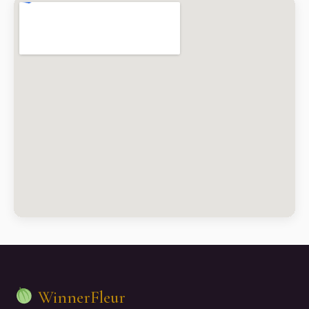
WinnerFleur