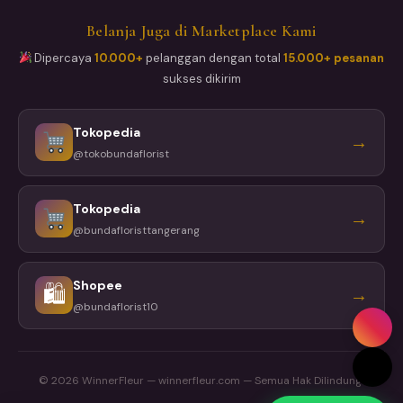
Belanja Juga di Marketplace Kami
Dipercaya
10.000+
pelanggan dengan total
15.000+ pesanan
sukses dikirim
Tokopedia
→
@tokobundaflorist
Tokopedia
→
@bundafloristtangerang
Shopee
🛍
→
@bundaflorist10
© 2026 WinnerFleur — winnerfleur.com — Semua Hak Dilindungi