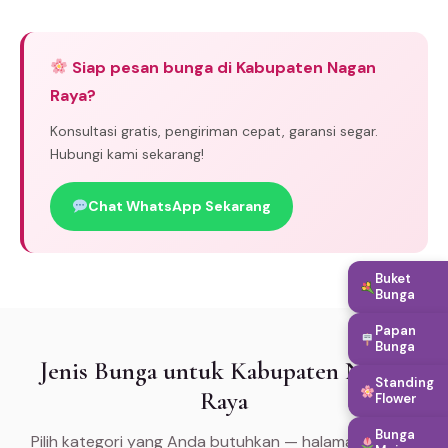
Siap pesan bunga di Kabupaten Nagan
Raya?
Konsultasi gratis, pengiriman cepat, garansi segar.
Hubungi kami sekarang!
Chat WhatsApp Sekarang
Buket
Bunga
Papan
Bunga
Jenis Bunga untuk Kabupaten Nagan
Standing
Raya
Flower
Bunga
Pilih kategori yang Anda butuhkan — halaman khusus