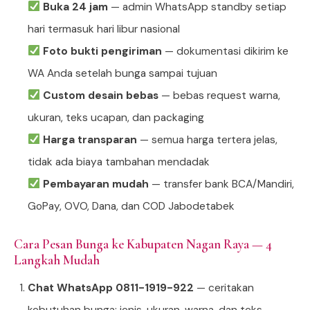
Buka 24 jam
— admin WhatsApp standby setiap
hari termasuk hari libur nasional
Foto bukti pengiriman
— dokumentasi dikirim ke
WA Anda setelah bunga sampai tujuan
Custom desain bebas
— bebas request warna,
ukuran, teks ucapan, dan packaging
Harga transparan
— semua harga tertera jelas,
tidak ada biaya tambahan mendadak
Pembayaran mudah
— transfer bank BCA/Mandiri,
GoPay, OVO, Dana, dan COD Jabodetabek
Cara Pesan Bunga ke Kabupaten Nagan Raya — 4
Langkah Mudah
Chat WhatsApp 0811-1919-922
— ceritakan
kebutuhan bunga: jenis, ukuran, warna, dan teks