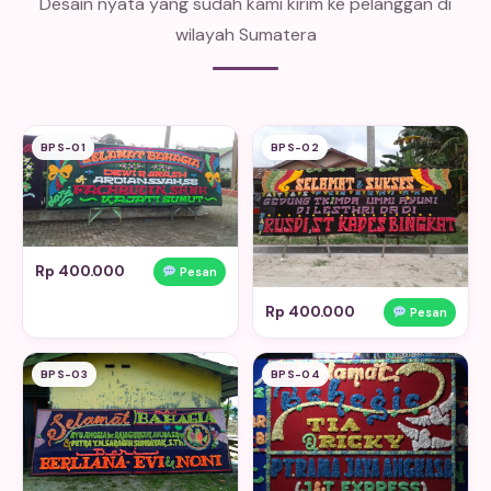
Desain nyata yang sudah kami kirim ke pelanggan di
wilayah Sumatera
BPS-01
BPS-02
Rp 400.000
Pesan
Rp 400.000
Pesan
BPS-03
BPS-04