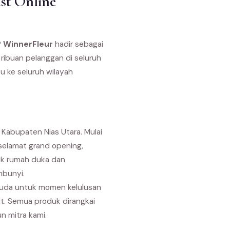
st Online
?
WinnerFleur
hadir sebagai
 ribuan pelanggan di seluruh
u ke seluruh wilayah
Kabupaten Nias Utara. Mulai
selamat grand opening,
uk rumah duka dan
mbunyi.
suda untuk momen kelulusan
it. Semua produk dirangkai
n mitra kami.