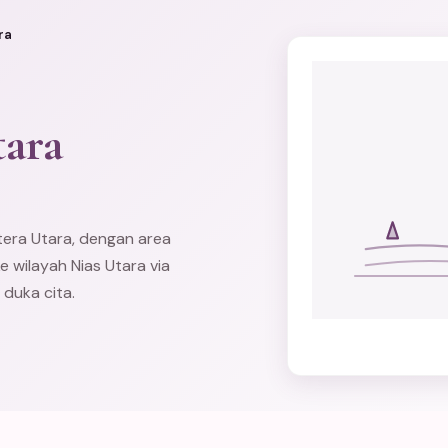
ra
tara
tera Utara, dengan area
 wilayah Nias Utara via
 duka cita.