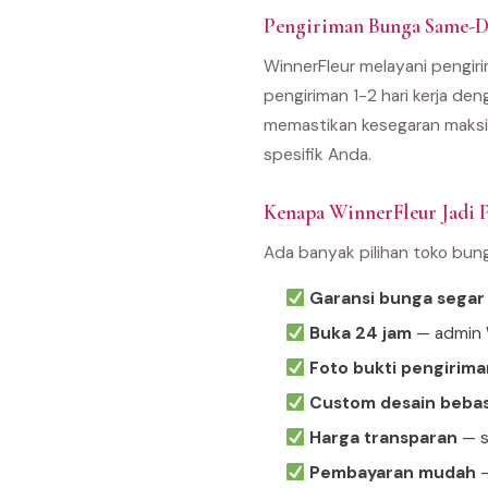
Pengiriman Bunga Same-Da
WinnerFleur melayani pengiri
pengiriman 1-2 hari kerja den
memastikan kesegaran maksim
spesifik Anda.
Kenapa WinnerFleur Jadi P
Ada banyak pilihan toko bun
Garansi bunga segar
Buka 24 jam
— admin W
Foto bukti pengirima
Custom desain beba
Harga transparan
— s
Pembayaran mudah
—