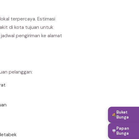
okal terpercaya. Estimasi
akit di kota tujuan untuk
jadwal pengiriman ke alamat
buan pelanggan:
rat
uan
Buket
Bunga
Papan
Bunga
detabek