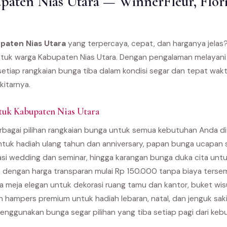
aten Nias Utara — WinnerFleur, Flori
paten Nias Utara
yang terpercaya, cepat, dan harganya jelas
k untuk warga Kabupaten Nias Utara. Dengan pengalaman melayani
etiap rangkaian bunga tiba dalam kondisi segar dan tepat wakt
kitarnya.
tuk Kabupaten Nias Utara
bagai pilihan rangkaian bunga untuk semua kebutuhan Anda di 
ntuk hadiah ulang tahun dan anniversary, papan bunga ucapan 
asi wedding dan seminar, hingga karangan bunga duka cita unt
 dengan harga transparan mulai Rp 150.000 tanpa biaya terse
 meja elegan untuk dekorasi ruang tamu dan kantor, buket wi
an hampers premium untuk hadiah lebaran, natal, dan jenguk sak
enggunakan bunga segar pilihan yang tiba setiap pagi dari kebu