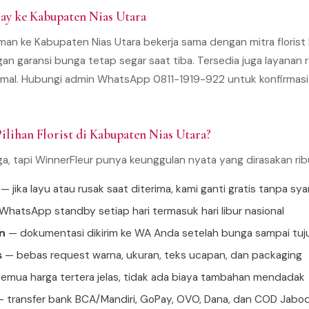
y ke Kabupaten Nias Utara
man ke Kabupaten Nias Utara bekerja sama dengan mitra florist l
gan garansi bunga tetap segar saat tiba. Tersedia juga layanan r
al. Hubungi admin WhatsApp 0811-1919-922 untuk konfirmasi 
ilihan Florist di Kabupaten Nias Utara?
ga, tapi WinnerFleur punya keunggulan nyata yang dirasakan ri
— jika layu atau rusak saat diterima, kami ganti gratis tanpa sya
hatsApp standby setiap hari termasuk hari libur nasional
n
— dokumentasi dikirim ke WA Anda setelah bunga sampai tuj
s
— bebas request warna, ukuran, teks ucapan, dan packaging
emua harga tertera jelas, tidak ada biaya tambahan mendadak
 transfer bank BCA/Mandiri, GoPay, OVO, Dana, dan COD Jabo