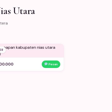
ias Utara
atera
03
00.000
Pesan