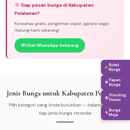
Siap pesan bunga di Kabupaten
Pelalawan?
Konsultasi gratis, pengiriman cepat, garansi segar.
Hubungi kami sekarang!
Chat WhatsApp Sekarang
Buket
Bunga
Papan
Bunga
Jenis Bunga untuk Kabupaten Pelalawan
Standing
Flower
Pilih kategori yang Anda butuhkan — halaman khusus
Bunga
tiap jenis bunga tersedia
Meja