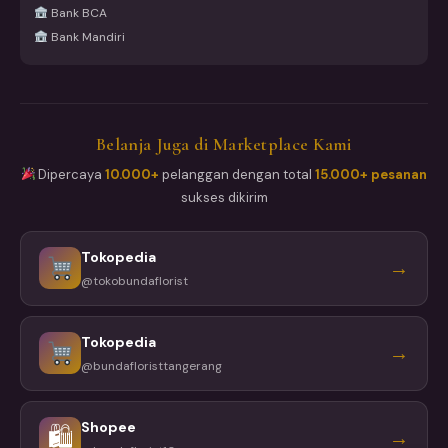
Bank BCA
Bank Mandiri
Belanja Juga di Marketplace Kami
Dipercaya
10.000+
pelanggan dengan total
15.000+ pesanan
sukses dikirim
Tokopedia
→
@tokobundaflorist
Tokopedia
→
@bundafloristtangerang
Shopee
🛍
→