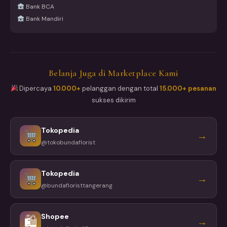
Bank BCA
Bank Mandiri
Belanja Juga di Marketplace Kami
Dipercaya
10.000+
pelanggan dengan total
15.000+ pesanan
sukses dikirim
Tokopedia
→
@tokobundaflorist
Tokopedia
→
@bundafloristtangerang
Shopee
🛍
→