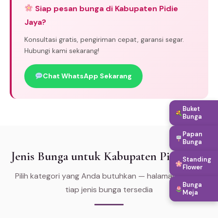
Siap pesan bunga di Kabupaten Pidie
Jaya?
Konsultasi gratis, pengiriman cepat, garansi segar.
Hubungi kami sekarang!
Chat WhatsApp Sekarang
Buket
Bunga
Papan
Bunga
Jenis Bunga untuk Kabupaten Pidie Jaya
Standing
Flower
Pilih kategori yang Anda butuhkan — halaman khusus
Bunga
tiap jenis bunga tersedia
Meja