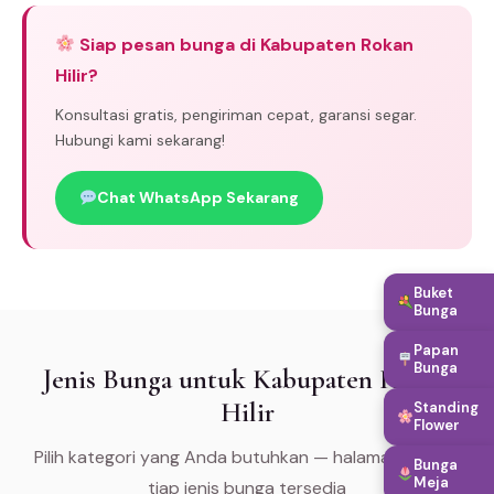
Siap pesan bunga di Kabupaten Rokan
Hilir?
Konsultasi gratis, pengiriman cepat, garansi segar.
Hubungi kami sekarang!
Chat WhatsApp Sekarang
Buket
Bunga
Papan
Bunga
Jenis Bunga untuk Kabupaten Rokan
Hilir
Standing
Flower
Pilih kategori yang Anda butuhkan — halaman khusus
Bunga
Meja
tiap jenis bunga tersedia