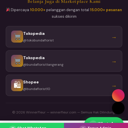
Belanja Juga di Marketplace Kami
Dipercaya
10.000+
pelanggan dengan total
15.000+ pesanan
sukses dikirim
Tokopedia
→
@tokobundaflorist
Tokopedia
→
@bundafloristtangerang
Shopee
🛍
→
@bundaflorist10
© 2026 WinnerFleur — winnerfleur.com — Semua Hak Dilindungi
WhatsApp
Respons cepat