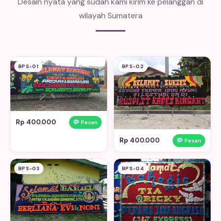
Desain nyata yang sudah kami kirim ke pelanggan di
wilayah Sumatera
BPS-01
BPS-02
Rp 400.000
Pesan
Rp 400.000
Pesan
BPS-03
BPS-04