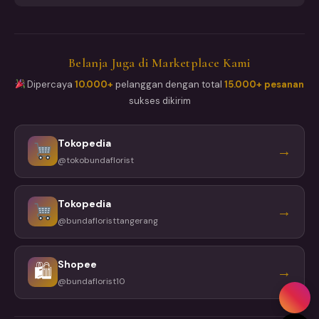
Belanja Juga di Marketplace Kami
Dipercaya
10.000+
pelanggan dengan total
15.000+ pesanan
sukses dikirim
Tokopedia
→
@tokobundaflorist
Tokopedia
→
@bundafloristtangerang
Shopee
🛍
→
@bundaflorist10