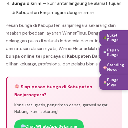
Bunga dikirim
— kurir antar langsung ke alamat tujuan
di Kabupaten Banjarnegara dengan aman
Pesan bunga di Kabupaten Banjarnegara sekarang dan
rasakan perbedaan layanan WinnerFleur. Dengan ribuan
Buket
Bunga
pelanggan puas di seluruh Indonesia dan rating bintang 5
dari ratusan ulasan nyata, WinnerFleur adalah
toko
Papan
Bunga
bunga online terpercaya di Kabupaten Banjarnegara
pilihan keluarga, profesional, dan pelaku bisnis.
Standing
Flower
Bunga
Meja
Siap pesan bunga di Kabupaten
Banjarnegara?
Konsultasi gratis, pengiriman cepat, garansi segar.
Hubungi kami sekarang!
Chat WhatsApp Sekarang