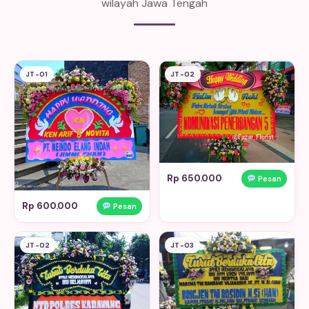
wilayah Jawa Tengah
JT-01
JT-02
Rp 650.000
Pesan
Rp 600.000
Pesan
JT-02
JT-03