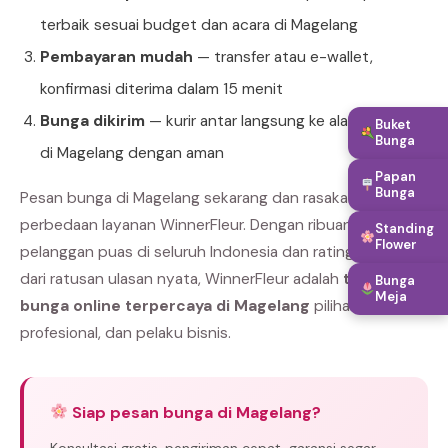
terbaik sesuai budget dan acara di Magelang
Pembayaran mudah
— transfer atau e-wallet,
konfirmasi diterima dalam 15 menit
Bunga dikirim
— kurir antar langsung ke alamat tujuan
Buket
Bunga
di Magelang dengan aman
Papan
Bunga
Pesan bunga di Magelang sekarang dan rasakan
perbedaan layanan WinnerFleur. Dengan ribuan
Standing
Flower
pelanggan puas di seluruh Indonesia dan rating bintang 5
dari ratusan ulasan nyata, WinnerFleur adalah
toko
Bunga
Meja
bunga online terpercaya di Magelang
pilihan keluarga,
profesional, dan pelaku bisnis.
Siap pesan bunga di Magelang?
Konsultasi gratis, pengiriman cepat, garansi segar.