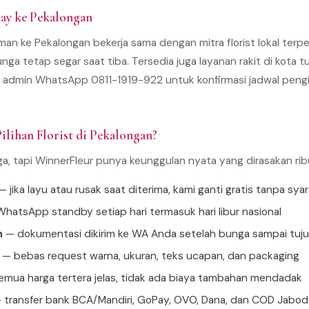
ay ke Pekalongan
man ke Pekalongan bekerja sama dengan mitra florist lokal terpe
unga tetap segar saat tiba. Tersedia juga layanan rakit di kota
 admin WhatsApp 0811-1919-922 untuk konfirmasi jadwal pengir
ilihan Florist di Pekalongan?
ga, tapi WinnerFleur punya keunggulan nyata yang dirasakan ri
 jika layu atau rusak saat diterima, kami ganti gratis tanpa sya
hatsApp standby setiap hari termasuk hari libur nasional
n
— dokumentasi dikirim ke WA Anda setelah bunga sampai tuj
— bebas request warna, ukuran, teks ucapan, dan packaging
mua harga tertera jelas, tidak ada biaya tambahan mendadak
 transfer bank BCA/Mandiri, GoPay, OVO, Dana, dan COD Jabo