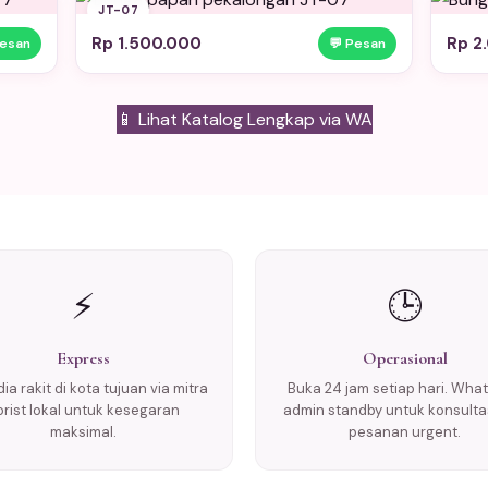
JT-07
Rp 1.500.000
Rp 2
Pesan
💬 Pesan
📱 Lihat Katalog Lengkap via WA
⚡
🕒
Express
Operasional
ia rakit di kota tujuan via mitra
Buka 24 jam setiap hari. Wha
lorist lokal untuk kesegaran
admin standby untuk konsulta
maksimal.
pesanan urgent.