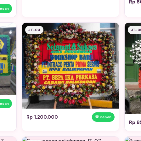
Rp 8
Pesan
JT-04
JT-0
Pesan
Rp 1.200.000
💬 Pesan
Rp 8