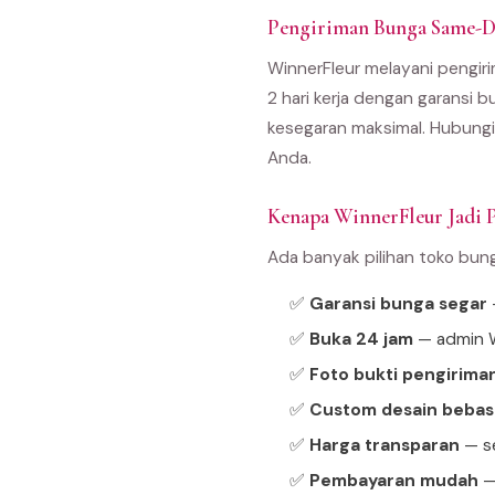
Pengiriman Bunga Same-D
WinnerFleur melayani pengiri
2 hari kerja dengan garansi b
kesegaran maksimal. Hubungi
Anda.
Kenapa WinnerFleur Jadi P
Ada banyak pilihan toko bun
✅
Garansi bunga segar
—
✅
Buka 24 jam
— admin W
✅
Foto bukti pengirima
✅
Custom desain bebas
✅
Harga transparan
— se
✅
Pembayaran mudah
—