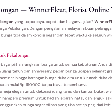
ongan — WinnerFleur, Florist Online 
alongan
yang terpercaya, cepat, dan harganya jelas?
WinnerF
 warga Pekalongan. Dengan pengalaman melayani ribuan pelanggan
 bunga tiba dalam kondisi segar dan tepat waktu ke seluruh wi
tuk Pekalongan
bagai pilihan rangkaian bunga untuk semua kebutuhan Anda di 
 ulang tahun dan anniversary, papan bunga ucapan selamat gra
seminar, hingga karangan bunga duka cita untuk rumah duka 
paran mulai Rp 150.000 tanpa biaya tersembunyi.
 meja elegan untuk dekorasi ruang tamu dan kantor, buket wi
an hampers premium untuk hadiah lebaran, natal, dan jenguk sak
enggunakan bunga segar pilihan yang tiba setiap pagi dari kebu