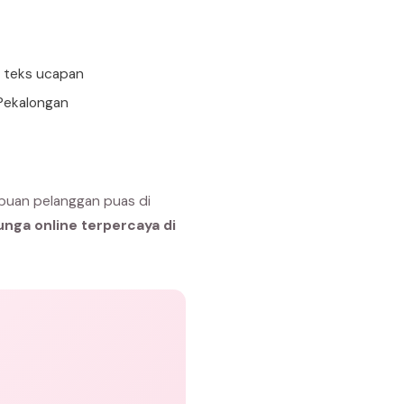
n teks ucapan
 Pekalongan
ibuan pelanggan puas di
unga online terpercaya di