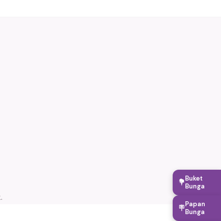
Buket
💐
Bunga
.
Papan
🪧
Bunga