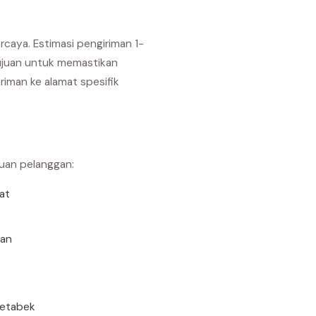
rcaya. Estimasi pengiriman 1-
 tujuan untuk memastikan
iman ke alamat spesifik
buan pelanggan:
rat
uan
detabek