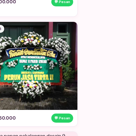
00.000
💬 Pesan
5
50.000
💬 Pesan