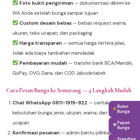
Foto bukti pengiriman
— dokumentasi dikirim ke
WA Anda setelah bunga sampai tujuan
Custom desain bebas
— bebas request warna,
ukuran, teks ucapan, dan packaging
Harga transparan
— semua harga tertera jelas,
tidak ada biaya tambahan mendadak
Pembayaran mudah
— transfer bank BCA/Mandiri,
GoPay, OVO, Dana, dan COD Jabodetabek
Cara Pesan Bunga ke Semarang — 4 Langkah Mudah
Chat WhatsApp 0811-1919-922
— ceritakan
Buket
Bunga
kebutuhan bunga: jenis, ukuran, warna, dan teks
ucapan
Papan
Bunga
Konfirmasi pesanan
— admin bantu pilihkan produk
Standing